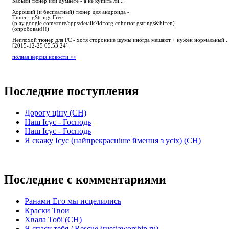
Забыли тюнер или думаете - а не купить ли...
Хороший (и бесплатный) тюнер для андроида -
Tuner - gStrings Free
(play.google.com/store/apps/details?id=org.cohortor.gstrings&hl=en)
(опробован!!!)
Неплохой тюнер для РС - хотя сторонние шумы иногда мешают + нужен нормальный ..
[2015-12-25 05:53:24]
полная версия новости >>
Последние поступления
Дорогу ціну (СН)
Наш Ісус - Господь
Наш Ісус - Господь
Я скажу Ісус (найпрекрасніше ймення з усіх) (СН)
Последние с комментариями
Ранами Его мы исцелились
Краски Твои
Хвала Тобі (СН)
Я спасу тебя / Rescue (russiaworship.ru)