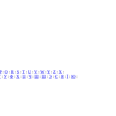
P
:
Q
:
R
:
S
:
T
:
U
:
V
:
W
:
Y
:
Z
:
X
:
Т
:
У
:
Ф
:
Х
:
Ц
:
Ч
:
Ш
:
Щ
:
Э
:
Є
:
Я
:
Ї
:
Ю
: