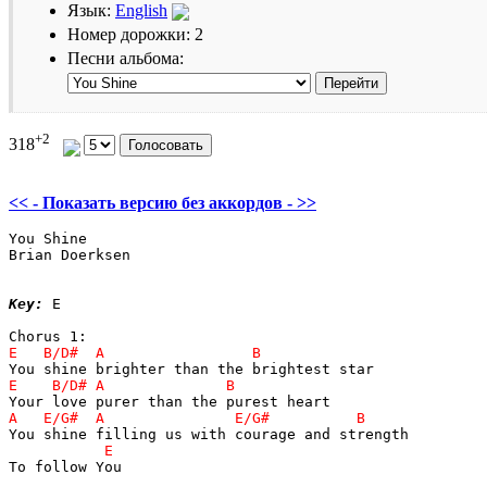
Язык:
English
Номер дорожки: 2
Песни альбома:
+2
318
<< - Показать версию без аккордов - >>
You Shine

Brian Doerksen

Key:
 E

To follow You
