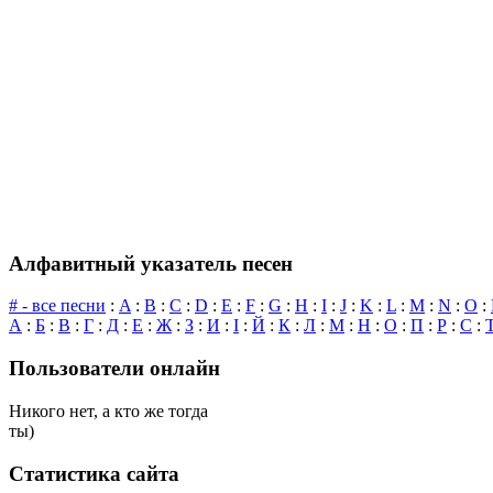
Алфавитный указатель песен
# - все песни
:
A
:
B
:
C
:
D
:
E
:
F
:
G
:
H
:
I
:
J
:
K
:
L
:
M
:
N
:
O
:
А
:
Б
:
В
:
Г
:
Д
:
Е
:
Ж
:
З
:
И
:
І
:
Й
:
К
:
Л
:
М
:
Н
:
О
:
П
:
Р
:
С
:
Пользователи онлайн
Никого нет, а кто же тогда
ты)
Статистика сайта