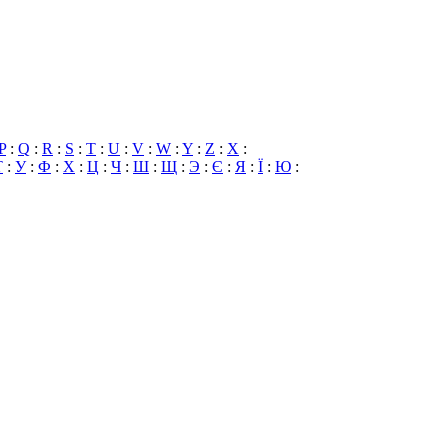
P
:
Q
:
R
:
S
:
T
:
U
:
V
:
W
:
Y
:
Z
:
X
:
Т
:
У
:
Ф
:
Х
:
Ц
:
Ч
:
Ш
:
Щ
:
Э
:
Є
:
Я
:
Ї
:
Ю
: