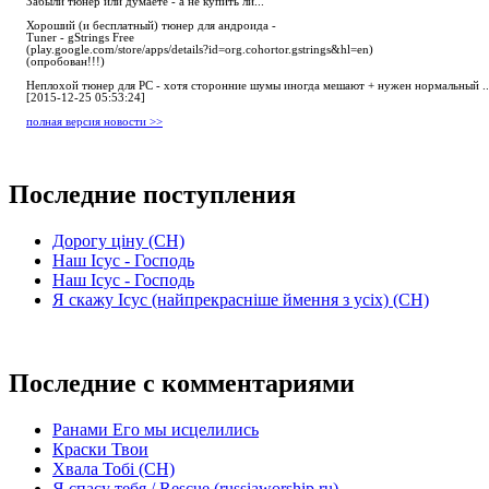
Забыли тюнер или думаете - а не купить ли...
Хороший (и бесплатный) тюнер для андроида -
Tuner - gStrings Free
(play.google.com/store/apps/details?id=org.cohortor.gstrings&hl=en)
(опробован!!!)
Неплохой тюнер для РС - хотя сторонние шумы иногда мешают + нужен нормальный ..
[2015-12-25 05:53:24]
полная версия новости >>
Последние поступления
Дорогу ціну (СН)
Наш Ісус - Господь
Наш Ісус - Господь
Я скажу Ісус (найпрекрасніше ймення з усіх) (СН)
Последние с комментариями
Ранами Его мы исцелились
Краски Твои
Хвала Тобі (СН)
Я спасу тебя / Rescue (russiaworship.ru)