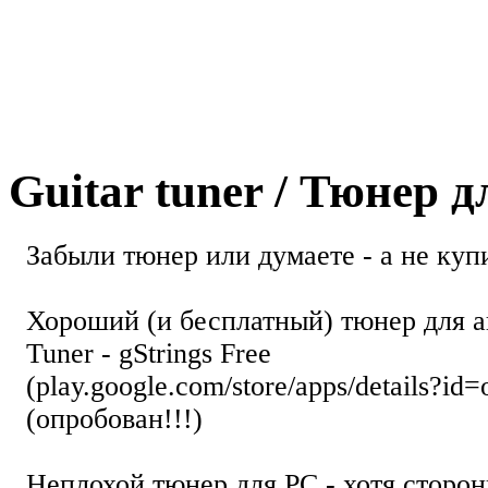
Guitar tuner / Тюнер 
Забыли тюнер или думаете - а не купи
Хороший (и бесплатный) тюнер для а
Tuner - gStrings Free
(play.google.com/store/apps/details?id=
(опробован!!!)
Неплохой тюнер для РС - хотя стор