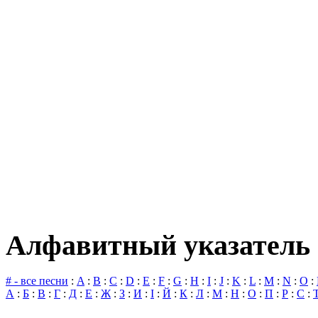
Алфавитный указатель 
# - все песни
:
A
:
B
:
C
:
D
:
E
:
F
:
G
:
H
:
I
:
J
:
K
:
L
:
M
:
N
:
O
:
А
:
Б
:
В
:
Г
:
Д
:
Е
:
Ж
:
З
:
И
:
І
:
Й
:
К
:
Л
:
М
:
Н
:
О
:
П
:
Р
:
С
: