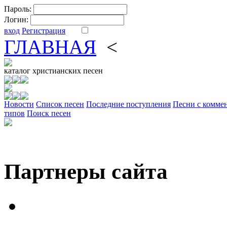
Пароль:
Логин:
вход
Регистрация
ГЛАВНАЯ
<
ФОРУМ
DV
каталог
христианских песен
Новости
Cписок песен
Последние поступления
Песни с комме
типов
Поиск песен
Партнеры сайта