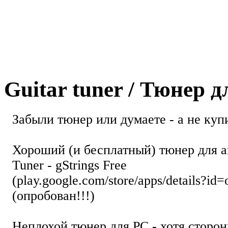
Guitar tuner / Тюнер 
Забыли тюнер или думаете - а не купи
Хороший (и бесплатный) тюнер для а
Tuner - gStrings Free
(play.google.com/store/apps/details?id=
(опробован!!!)
Неплохой тюнер для РС - хотя стор