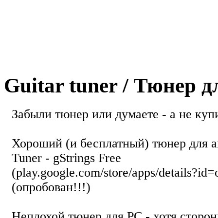
Guitar tuner / Тюнер 
Забыли тюнер или думаете - а не купи
Хороший (и бесплатный) тюнер для а
Tuner - gStrings Free
(play.google.com/store/apps/details?id=
(опробован!!!)
Неплохой тюнер для РС - хотя стор