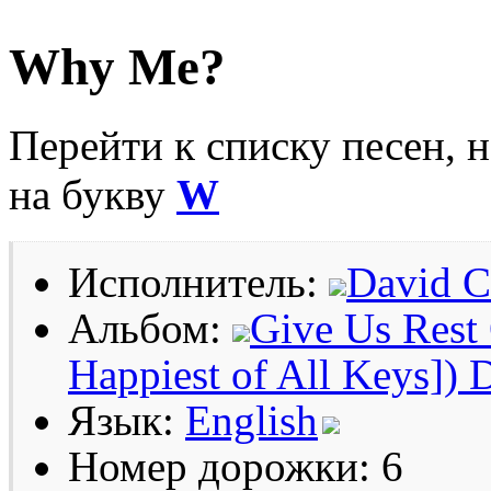
Why Me?
Перейти к списку песен, 
на букву
W
Исполнитель:
David C
Альбом:
Give Us Rest
Happiest of All Keys]) 
Язык:
English
Номер дорожки: 6