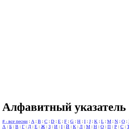
Алфавитный указатель 
# - все песни
:
A
:
B
:
C
:
D
:
E
:
F
:
G
:
H
:
I
:
J
:
K
:
L
:
M
:
N
:
O
:
А
:
Б
:
В
:
Г
:
Д
:
Е
:
Ж
:
З
:
И
:
І
:
Й
:
К
:
Л
:
М
:
Н
:
О
:
П
:
Р
:
С
: