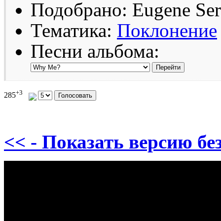
Подобрано: Eugene Se
Тематика:
Поклонение
Песни альбома:
+3
285
<< - Показать версию без