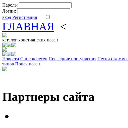
Пароль:
Логин:
вход
Регистрация
ГЛАВНАЯ
<
ФОРУМ
DV
каталог
христианских песен
Новости
Cписок песен
Последние поступления
Песни с комме
типов
Поиск песен
Партнеры сайта