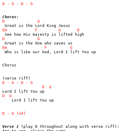
Chorus:
 Who is like our God, Lord I lift You up

Chorus

    Lord I lift You up

Verse 1
 (play D throughout along with verse riff):

Age to age, always the same
