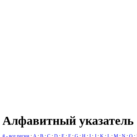
Алфавитный указатель 
# - все песни
:
A
:
B
:
C
:
D
:
E
:
F
:
G
:
H
:
I
:
J
:
K
:
L
:
M
:
N
:
O
: