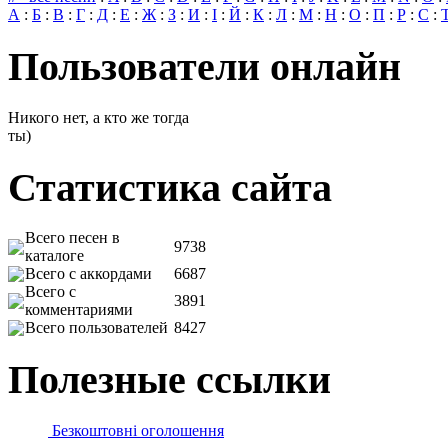
А
:
Б
:
В
:
Г
:
Д
:
Е
:
Ж
:
З
:
И
:
І
:
Й
:
К
:
Л
:
М
:
Н
:
О
:
П
:
Р
:
С
:
Пользователи онлайн
Никого нет, а кто же тогда
ты)
Статистика сайта
Всего песен в
9738
каталоге
Всего с аккордами
6687
Всего с
3891
комментариями
Всего пользователей
8427
Полезные ссылки
Безкоштовні оголошення