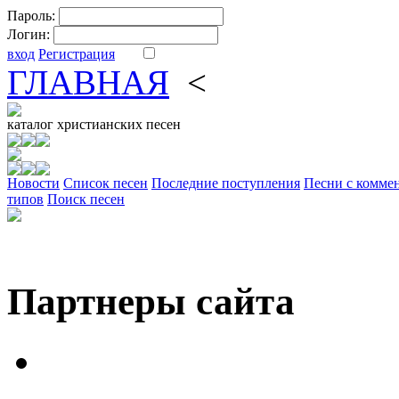
Пароль:
Логин:
вход
Регистрация
ГЛАВНАЯ
<
ФОРУМ
DV
каталог
христианских песен
Новости
Cписок песен
Последние поступления
Песни с комме
типов
Поиск песен
Партнеры сайта