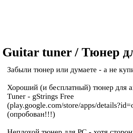
Guitar tuner / Тюнер 
Забыли тюнер или думаете - а не купи
Хороший (и бесплатный) тюнер для а
Tuner - gStrings Free
(play.google.com/store/apps/details?id=
(опробован!!!)
Неплохой тюнер для РС - хотя стор