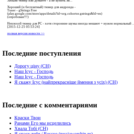
Забыли тюнер или думаете - а не купить ли...
Хороший (и бесплатный) тюнер для андроида -
Tuner - gStrings Free
(play.google.com/store/apps/details?id=org.cohortor.gstrings&hl=en)
(опробован!!!)
Неплохой тюнер для РС - хотя сторонние шумы иногда мешают + нужен нормальный ..
[2015-12-25 05:53:24]
полная версия новости >>
Последние поступления
Дорогу ціну (СН)
Наш Ісус - Господь
Наш Ісус - Господь
Я скажу Ісус (найпрекрасніше ймення з усіх) (СН)
Последние с комментариями
Краски Твои
Ранами Его мы исцелились
Хвала Тобі (СН)
Я спасу тебя / Rescue (russiaworship.ru)