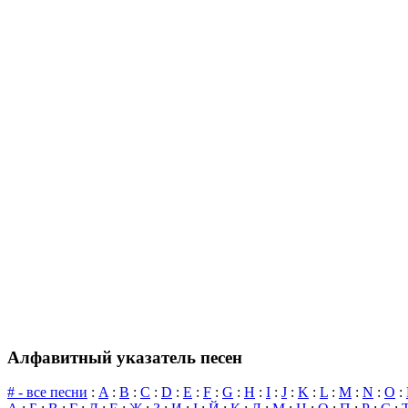
Алфавитный указатель песен
# - все песни
:
A
:
B
:
C
:
D
:
E
:
F
:
G
:
H
:
I
:
J
:
K
:
L
:
M
:
N
:
O
: