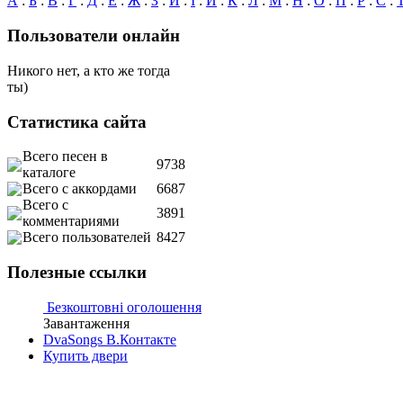
А
:
Б
:
В
:
Г
:
Д
:
Е
:
Ж
:
З
:
И
:
І
:
Й
:
К
:
Л
:
М
:
Н
:
О
:
П
:
Р
:
С
:
Пользователи онлайн
Никого нет, а кто же тогда
ты)
Статистика сайта
Всего песен в
9738
каталоге
Всего с аккордами
6687
Всего с
3891
комментариями
Всего пользователей
8427
Полезные ссылки
Безкоштовні оголошення
Завантаження
DvaSongs В.Контакте
Купить двери