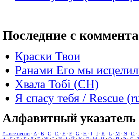
Последние с коммент
Краски Твои
Ранами Его мы исцелил
Хвала Тобі (СН)
Я спасу тебя / Rescue (r
Алфавитный указатель 
# - все песни
:
A
:
B
:
C
:
D
:
E
:
F
:
G
:
H
:
I
:
J
:
K
:
L
:
M
:
N
:
O
: