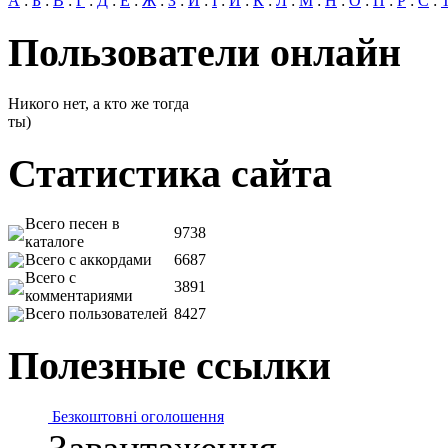
А
:
Б
:
В
:
Г
:
Д
:
Е
:
Ж
:
З
:
И
:
І
:
Й
:
К
:
Л
:
М
:
Н
:
О
:
П
:
Р
:
С
:
Пользователи онлайн
Никого нет, а кто же тогда
ты)
Статистика сайта
Всего песен в
9738
каталоге
Всего с аккордами
6687
Всего с
3891
комментариями
Всего пользователей
8427
Полезные ссылки
Безкоштовні оголошення