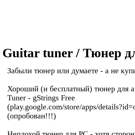
Guitar tuner / Тюнер 
Забыли тюнер или думаете - а не купи
Хороший (и бесплатный) тюнер для а
Tuner - gStrings Free
(play.google.com/store/apps/details?id=
(опробован!!!)
Неплохой тюнер для РС - хотя стор