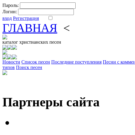
Пароль:
Логин:
вход
Регистрация
ГЛАВНАЯ
<
ФОРУМ
DV
каталог
христианских песен
Новости
Cписок песен
Последние поступления
Песни с комме
типов
Поиск песен
Партнеры сайта