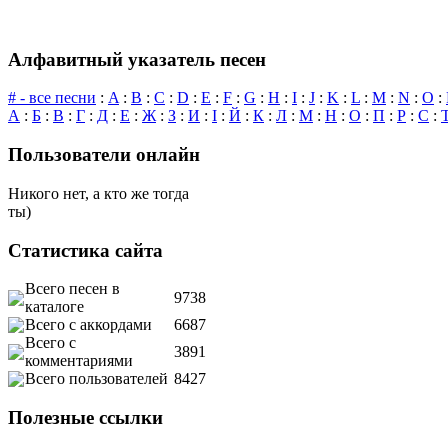
Алфавитный указатель песен
# - все песни
:
A
:
B
:
C
:
D
:
E
:
F
:
G
:
H
:
I
:
J
:
K
:
L
:
M
:
N
:
O
:
А
:
Б
:
В
:
Г
:
Д
:
Е
:
Ж
:
З
:
И
:
І
:
Й
:
К
:
Л
:
М
:
Н
:
О
:
П
:
Р
:
С
:
Пользователи онлайн
Никого нет, а кто же тогда
ты)
Статистика сайта
Всего песен в
9738
каталоге
Всего с аккордами
6687
Всего с
3891
комментариями
Всего пользователей
8427
Полезные ссылки