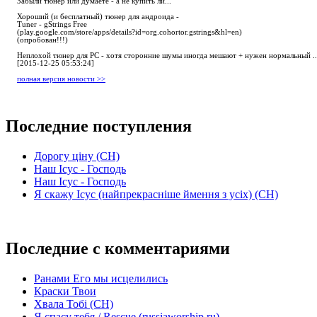
Забыли тюнер или думаете - а не купить ли...
Хороший (и бесплатный) тюнер для андроида -
Tuner - gStrings Free
(play.google.com/store/apps/details?id=org.cohortor.gstrings&hl=en)
(опробован!!!)
Неплохой тюнер для РС - хотя сторонние шумы иногда мешают + нужен нормальный ..
[2015-12-25 05:53:24]
полная версия новости >>
Последние поступления
Дорогу ціну (СН)
Наш Ісус - Господь
Наш Ісус - Господь
Я скажу Ісус (найпрекрасніше ймення з усіх) (СН)
Последние с комментариями
Ранами Его мы исцелились
Краски Твои
Хвала Тобі (СН)
Я спасу тебя / Rescue (russiaworship.ru)