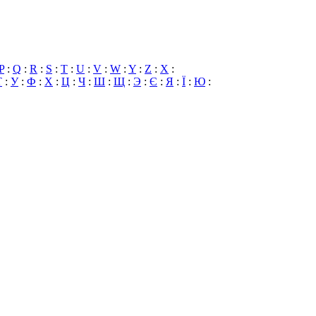
P
:
Q
:
R
:
S
:
T
:
U
:
V
:
W
:
Y
:
Z
:
X
:
Т
:
У
:
Ф
:
Х
:
Ц
:
Ч
:
Ш
:
Щ
:
Э
:
Є
:
Я
:
Ї
:
Ю
: