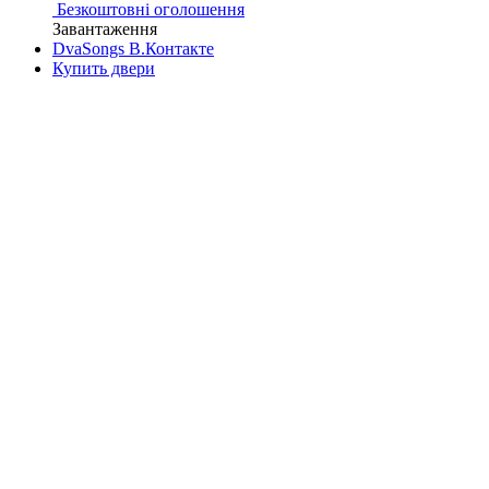
Безкоштовні оголошення
Завантаження
DvaSongs В.Контакте
Купить двери