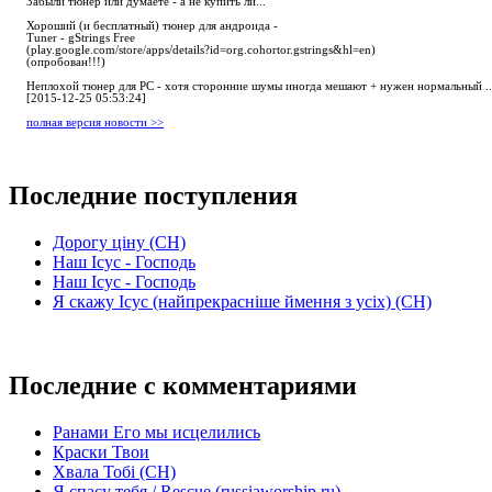
Забыли тюнер или думаете - а не купить ли...
Хороший (и бесплатный) тюнер для андроида -
Tuner - gStrings Free
(play.google.com/store/apps/details?id=org.cohortor.gstrings&hl=en)
(опробован!!!)
Неплохой тюнер для РС - хотя сторонние шумы иногда мешают + нужен нормальный ..
[2015-12-25 05:53:24]
полная версия новости >>
Последние поступления
Дорогу ціну (СН)
Наш Ісус - Господь
Наш Ісус - Господь
Я скажу Ісус (найпрекрасніше ймення з усіх) (СН)
Последние с комментариями
Ранами Его мы исцелились
Краски Твои
Хвала Тобі (СН)
Я спасу тебя / Rescue (russiaworship.ru)