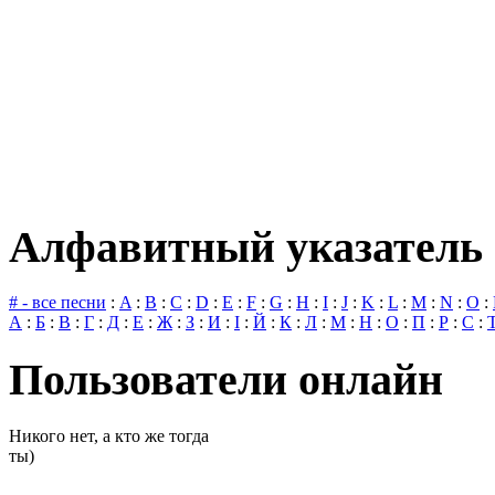
Алфавитный указатель 
# - все песни
:
A
:
B
:
C
:
D
:
E
:
F
:
G
:
H
:
I
:
J
:
K
:
L
:
M
:
N
:
O
:
А
:
Б
:
В
:
Г
:
Д
:
Е
:
Ж
:
З
:
И
:
І
:
Й
:
К
:
Л
:
М
:
Н
:
О
:
П
:
Р
:
С
:
Пользователи онлайн
Никого нет, а кто же тогда
ты)