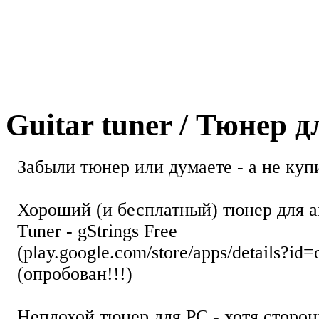
Guitar tuner / Тюнер 
Забыли тюнер или думаете - а не купи
Хороший (и бесплатный) тюнер для а
Tuner - gStrings Free
(play.google.com/store/apps/details?id=
(опробован!!!)
Неплохой тюнер для РС - хотя стор