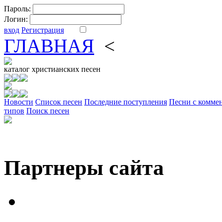
Пароль:
Логин:
вход
Регистрация
ГЛАВНАЯ
<
ФОРУМ
DV
каталог
христианских песен
Новости
Cписок песен
Последние поступления
Песни с комме
типов
Поиск песен
Партнеры сайта