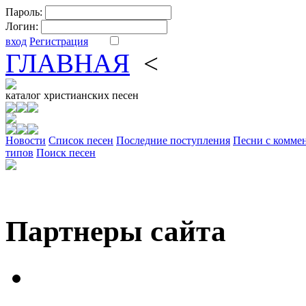
Пароль:
Логин:
вход
Регистрация
ГЛАВНАЯ
<
ФОРУМ
DV
каталог
христианских песен
Новости
Cписок песен
Последние поступления
Песни с комме
типов
Поиск песен
Партнеры сайта