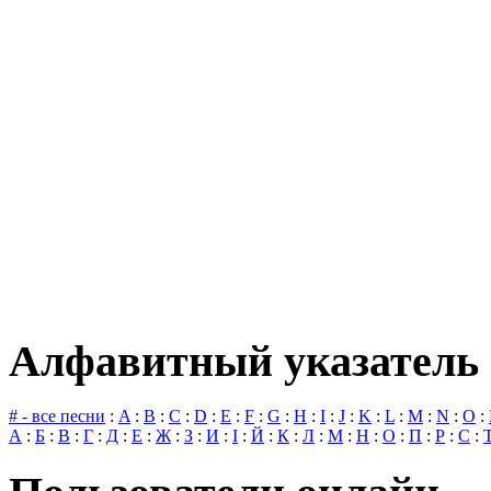
Алфавитный указатель 
# - все песни
:
A
:
B
:
C
:
D
:
E
:
F
:
G
:
H
:
I
:
J
:
K
:
L
:
M
:
N
:
O
:
А
:
Б
:
В
:
Г
:
Д
:
Е
:
Ж
:
З
:
И
:
І
:
Й
:
К
:
Л
:
М
:
Н
:
О
:
П
:
Р
:
С
: