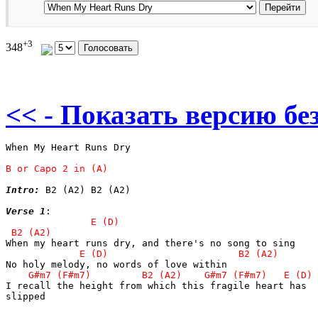
+3
348
<< - Показать версию без
When My Heart Runs Dry 

Intro:
 B2 (A2) B2 (A2) 

Verse 1
I recall the height from which this fragile heart has

slipped 
