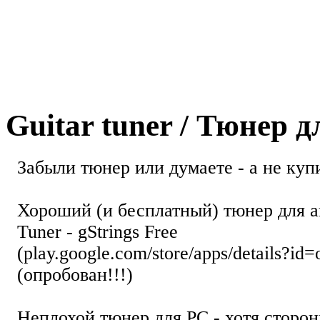
Guitar tuner / Тюнер 
Забыли тюнер или думаете - а не купи
Хороший (и бесплатный) тюнер для а
Tuner - gStrings Free
(play.google.com/store/apps/details?id=
(опробован!!!)
Неплохой тюнер для РС - хотя стор