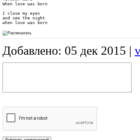
When love was born

I close my eyes 

and see the night

Добавлено: 05 дек 2015 |
v