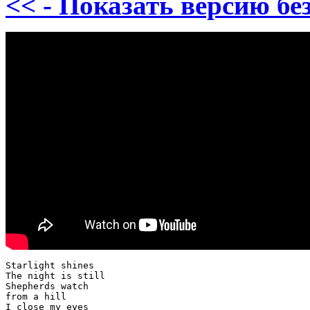
<< - Показать версию без
Starlight shines

The night is still

Shepherds watch

from a hill

I close my eyes 
