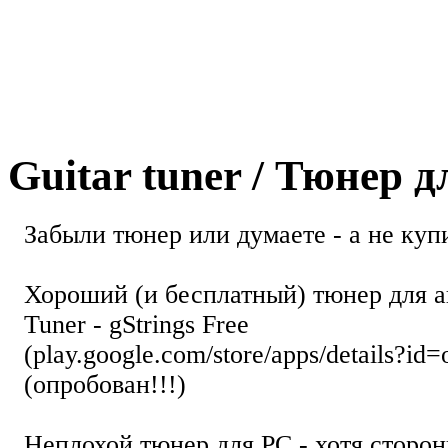
Guitar tuner / Тюнер 
Забыли тюнер или думаете - а не купи
Хороший (и бесплатный) тюнер для а
Tuner - gStrings Free
(play.google.com/store/apps/details?id=
(опробован!!!)
Неплохой тюнер для РС - хотя стор