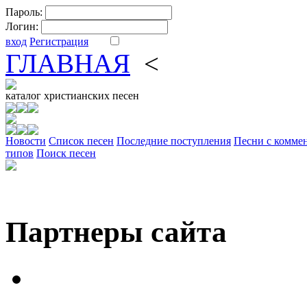
Пароль:
Логин:
вход
Регистрация
ГЛАВНАЯ
<
ФОРУМ
DV
каталог
христианских песен
Новости
Cписок песен
Последние поступления
Песни с комме
типов
Поиск песен
Партнеры сайта