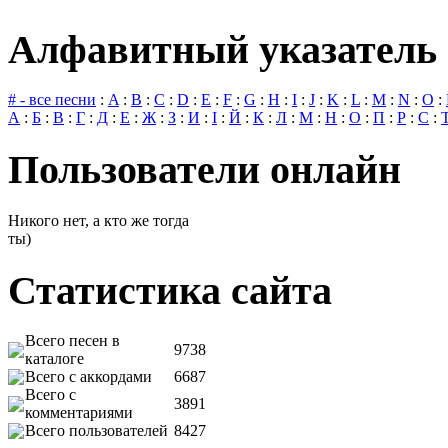
Алфавитный указатель 
# - все песни
:
A
:
B
:
C
:
D
:
E
:
F
:
G
:
H
:
I
:
J
:
K
:
L
:
M
:
N
:
O
:
А
:
Б
:
В
:
Г
:
Д
:
Е
:
Ж
:
З
:
И
:
І
:
Й
:
К
:
Л
:
М
:
Н
:
О
:
П
:
Р
:
С
:
Пользователи онлайн
Никого нет, а кто же тогда
ты)
Статистика сайта
Всего песен в
9738
каталоге
Всего с аккордами
6687
Всего с
3891
комментариями
Всего пользователей
8427