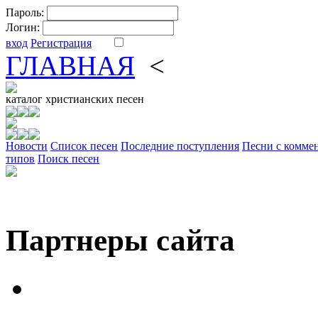
Пароль:
Логин:
вход
Регистрация
ГЛАВНАЯ
<
ФОРУМ
DV
каталог
христианских песен
Новости
Cписок песен
Последние поступления
Песни с комме
типов
Поиск песен
Партнеры сайта