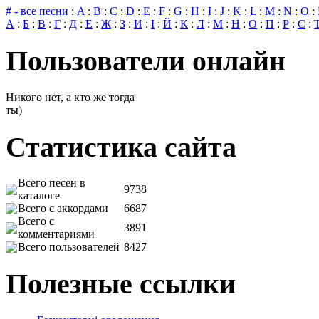
# - все песни
:
A
:
B
:
C
:
D
:
E
:
F
:
G
:
H
:
I
:
J
:
K
:
L
:
M
:
N
:
O
:
А
:
Б
:
В
:
Г
:
Д
:
Е
:
Ж
:
З
:
И
:
І
:
Й
:
К
:
Л
:
М
:
Н
:
О
:
П
:
Р
:
С
:
Пользователи онлайн
Никого нет, а кто же тогда
ты)
Статистика сайта
Всего песен в
9738
каталоге
Всего с аккордами
6687
Всего с
3891
комментариями
Всего пользователей
8427
Полезные ссылки