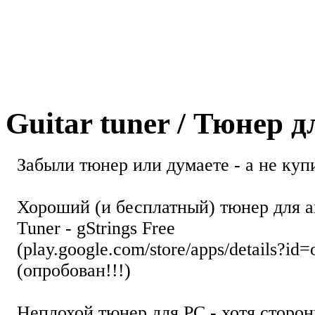
Guitar tuner / Тюнер 
Забыли тюнер или думаете - а не купи
Хороший (и бесплатный) тюнер для а
Tuner - gStrings Free
(play.google.com/store/apps/details?id=
(опробован!!!)
Неплохой тюнер для РС - хотя стор