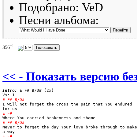
Подобрано: VeD
Песни альбома:
+1
356
<< - Показать версию без
Intro:
 E F# B/D# (2x)

I will not forget the cross the pain that You endured 

Never to forget the day Your love broke through to make