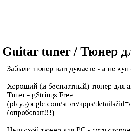
Guitar tuner / Тюнер 
Забыли тюнер или думаете - а не купи
Хороший (и бесплатный) тюнер для а
Tuner - gStrings Free
(play.google.com/store/apps/details?id=
(опробован!!!)
Неплохой тюнер для РС - хотя стор