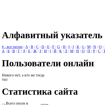
Алфавитный указатель 
# - все песни
:
A
:
B
:
C
:
D
:
E
:
F
:
G
:
H
:
I
:
J
:
K
:
L
:
M
:
N
:
O
:
А
:
Б
:
В
:
Г
:
Д
:
Е
:
Ж
:
З
:
И
:
І
:
Й
:
К
:
Л
:
М
:
Н
:
О
:
П
:
Р
:
С
:
Пользователи онлайн
Никого нет, а кто же тогда
ты)
Статистика сайта
Всего песен в