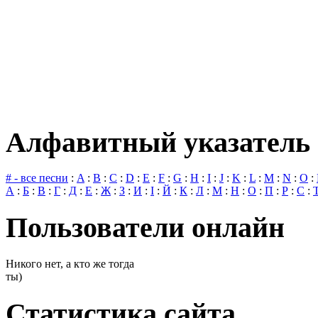
Алфавитный указатель 
# - все песни
:
A
:
B
:
C
:
D
:
E
:
F
:
G
:
H
:
I
:
J
:
K
:
L
:
M
:
N
:
O
:
А
:
Б
:
В
:
Г
:
Д
:
Е
:
Ж
:
З
:
И
:
І
:
Й
:
К
:
Л
:
М
:
Н
:
О
:
П
:
Р
:
С
:
Пользователи онлайн
Никого нет, а кто же тогда
ты)
Статистика сайта