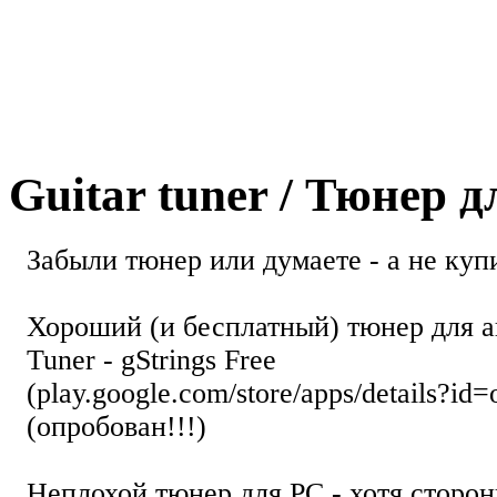
Guitar tuner / Тюнер 
Забыли тюнер или думаете - а не купи
Хороший (и бесплатный) тюнер для а
Tuner - gStrings Free
(play.google.com/store/apps/details?id=
(опробован!!!)
Неплохой тюнер для РС - хотя стор