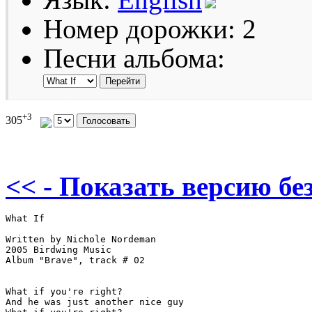
Номер дорожки: 2
Песни альбома:
+3
305
<< - Показать версию без
What If  		

Written by Nichole Nordeman

2005 Birdwing Music

Album "Brave", track # 02

What if you're right?

And he was just another nice guy
