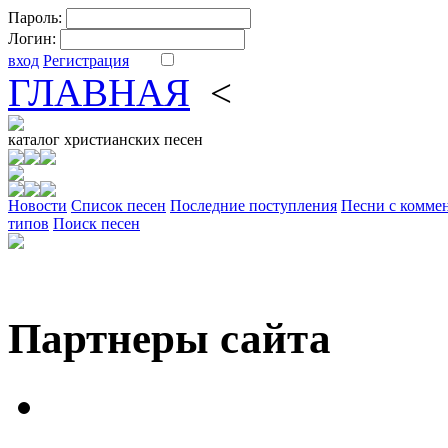
Пароль:
Логин:
вход
Регистрация
ГЛАВНАЯ
<
ФОРУМ
DV
каталог
христианских песен
Новости
Cписок песен
Последние поступления
Песни с комме
типов
Поиск песен
Партнеры сайта