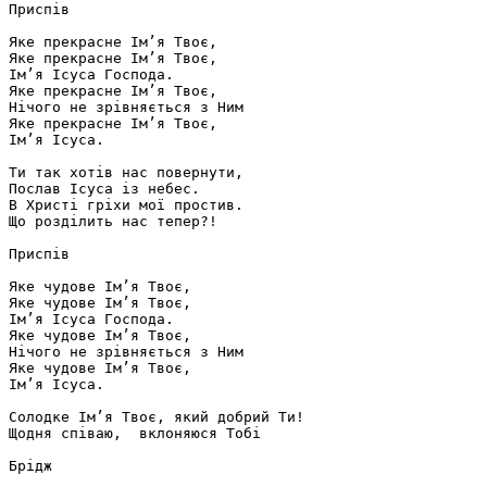
Приспів

Яке прекрасне Ім’я Твоє,

Яке прекрасне Ім’я Твоє,

Ім’я Ісуса Господа.

Яке прекрасне Ім’я Твоє,

Нічого не зрівняється з Ним

Яке прекрасне Ім’я Твоє,

Ім’я Ісуса.

Ти так хотів нас повернути,

Послав Ісуса із небес.

В Христі гріхи мої простив.

Що розділить нас тепер?!

Приспів

Яке чудове Ім’я Твоє,

Яке чудове Ім’я Твоє,

Ім’я Ісуса Господа.

Яке чудове Ім’я Твоє,

Нічого не зрівняється з Ним

Яке чудове Ім’я Твоє,

Ім’я Ісуса.

Солодке Ім’я Твоє, який добрий Ти!

Щодня співаю,  вклоняюся Тобі

Брідж
