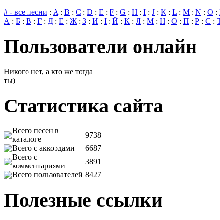
# - все песни
:
A
:
B
:
C
:
D
:
E
:
F
:
G
:
H
:
I
:
J
:
K
:
L
:
M
:
N
:
O
:
А
:
Б
:
В
:
Г
:
Д
:
Е
:
Ж
:
З
:
И
:
І
:
Й
:
К
:
Л
:
М
:
Н
:
О
:
П
:
Р
:
С
:
Пользователи онлайн
Никого нет, а кто же тогда
ты)
Статистика сайта
Всего песен в
9738
каталоге
Всего с аккордами
6687
Всего с
3891
комментариями
Всего пользователей
8427
Полезные ссылки