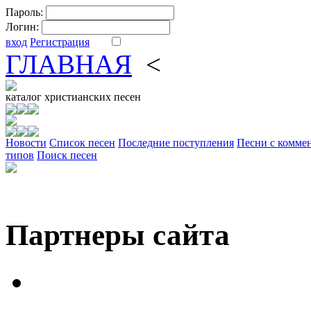
Пароль:
Логин:
вход
Регистрация
ГЛАВНАЯ
<
ФОРУМ
DV
каталог
христианских песен
Новости
Cписок песен
Последние поступления
Песни с комме
типов
Поиск песен
Партнеры сайта