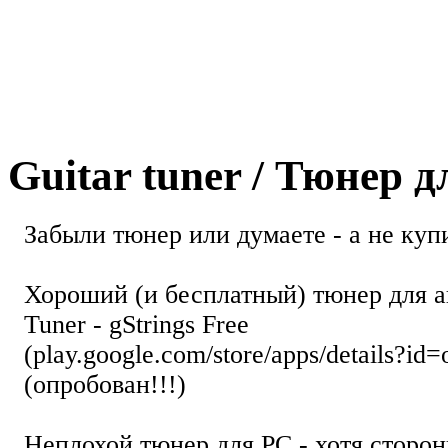
Guitar tuner / Тюнер 
Забыли тюнер или думаете - а не купи
Хороший (и бесплатный) тюнер для а
Tuner - gStrings Free
(play.google.com/store/apps/details?id=
(опробован!!!)
Неплохой тюнер для РС - хотя стор