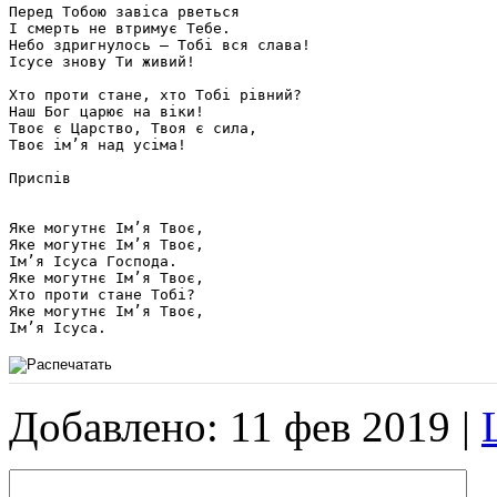
Перед Тобою завіса рветься

І смерть не втримує Тебе.

Небо здригнулось – Тобі вся слава!

Ісусе знову Ти живий!

Хто проти стане, хто Тобі рівний?

Наш Бог царює на віки!

Твоє є Царство, Твоя є сила,

Твоє ім’я над усіма!

Приспів

Яке могутнє Ім’я Твоє,

Яке могутнє Ім’я Твоє,

Ім’я Ісуса Господа.

Яке могутнє Ім’я Твоє,

Хто проти стане Тобі?

Яке могутнє Ім’я Твоє,

Добавлено: 11 фев 2019 |