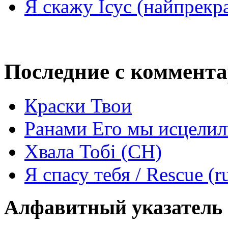
Я скажу Ісус (найпрекр
Последние с коммент
Краски Твои
Ранами Его мы исцелил
Хвала Тобі (СН)
Я спасу тебя / Rescue (r
Алфавитный указатель 