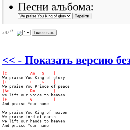
Песни альбома:
+3
247
<< - Показать версию без
And praise Your name

We praise You King of heaven

We praise Lord of earth

We lift our hands to heaven

And praise Your name
