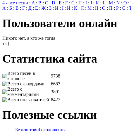
# - все песни
:
A
:
B
:
C
:
D
:
E
:
F
:
G
:
H
:
I
:
J
:
K
:
L
:
M
:
N
:
O
:
А
:
Б
:
В
:
Г
:
Д
:
Е
:
Ж
:
З
:
И
:
І
:
Й
:
К
:
Л
:
М
:
Н
:
О
:
П
:
Р
:
С
:
Пользователи онлайн
Никого нет, а кто же тогда
ты)
Статистика сайта
Всего песен в
9738
каталоге
Всего с аккордами
6687
Всего с
3891
комментариями
Всего пользователей
8427
Полезные ссылки
Безкоштовні оголошення