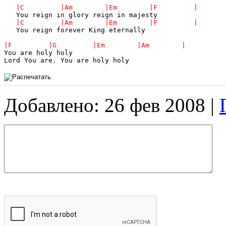
   You reign forever King eternally

You are holy holy

Добавлено: 26 фев 2008 |