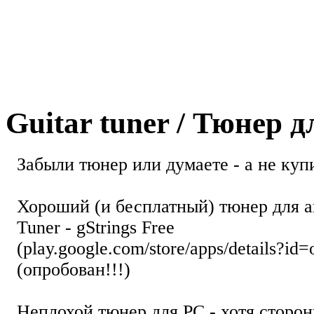
Guitar tuner / Тюнер 
Забыли тюнер или думаете - а не купи
Хороший (и бесплатный) тюнер для а
Tuner - gStrings Free
(play.google.com/store/apps/details?id=
(опробован!!!)
Неплохой тюнер для РС - хотя стор