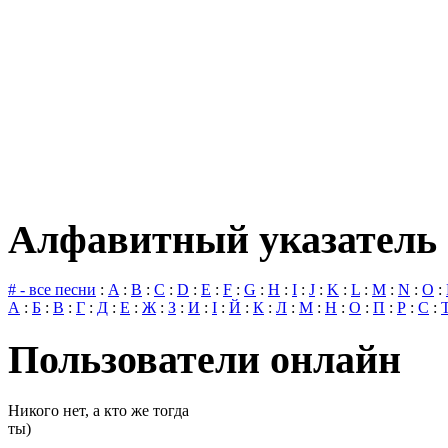
Алфавитный указатель 
# - все песни
:
A
:
B
:
C
:
D
:
E
:
F
:
G
:
H
:
I
:
J
:
K
:
L
:
M
:
N
:
O
:
А
:
Б
:
В
:
Г
:
Д
:
Е
:
Ж
:
З
:
И
:
І
:
Й
:
К
:
Л
:
М
:
Н
:
О
:
П
:
Р
:
С
:
Пользователи онлайн
Никого нет, а кто же тогда
ты)