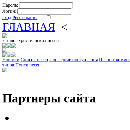
Пароль:
Логин:
вход
Регистрация
ГЛАВНАЯ
<
ФОРУМ
DV
каталог
христианских песен
Новости
Cписок песен
Последние поступления
Песни с комме
типов
Поиск песен
Партнеры сайта