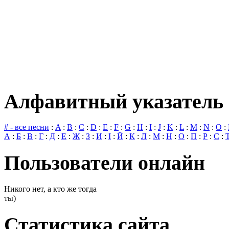
Алфавитный указатель 
# - все песни
:
A
:
B
:
C
:
D
:
E
:
F
:
G
:
H
:
I
:
J
:
K
:
L
:
M
:
N
:
O
:
А
:
Б
:
В
:
Г
:
Д
:
Е
:
Ж
:
З
:
И
:
І
:
Й
:
К
:
Л
:
М
:
Н
:
О
:
П
:
Р
:
С
:
Пользователи онлайн
Никого нет, а кто же тогда
ты)
Статистика сайта