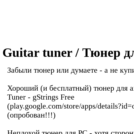
Guitar tuner / Тюнер 
Забыли тюнер или думаете - а не купи
Хороший (и бесплатный) тюнер для а
Tuner - gStrings Free
(play.google.com/store/apps/details?id=
(опробован!!!)
Неплохой тюнер для РС - хотя стор