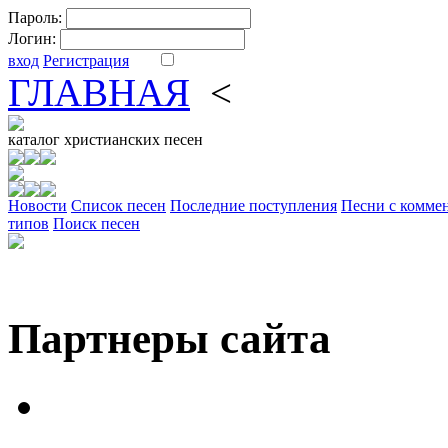
Пароль:
Логин:
вход
Регистрация
ГЛАВНАЯ
<
ФОРУМ
DV
каталог
христианских песен
Новости
Cписок песен
Последние поступления
Песни с комме
типов
Поиск песен
Партнеры сайта