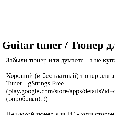
Guitar tuner / Тюнер 
Забыли тюнер или думаете - а не купи
Хороший (и бесплатный) тюнер для а
Tuner - gStrings Free
(play.google.com/store/apps/details?id=
(опробован!!!)
Неплохой тюнер для РС - хотя стор