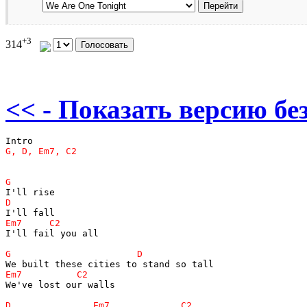
+3
314
<< - Показать версию без
I'll fail you all

We've lost our walls
