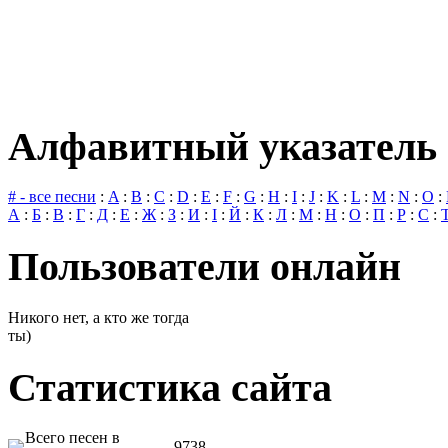
Алфавитный указатель 
# - все песни
:
A
:
B
:
C
:
D
:
E
:
F
:
G
:
H
:
I
:
J
:
K
:
L
:
M
:
N
:
O
:
А
:
Б
:
В
:
Г
:
Д
:
Е
:
Ж
:
З
:
И
:
І
:
Й
:
К
:
Л
:
М
:
Н
:
О
:
П
:
Р
:
С
:
Пользователи онлайн
Никого нет, а кто же тогда
ты)
Статистика сайта
Всего песен в
9738