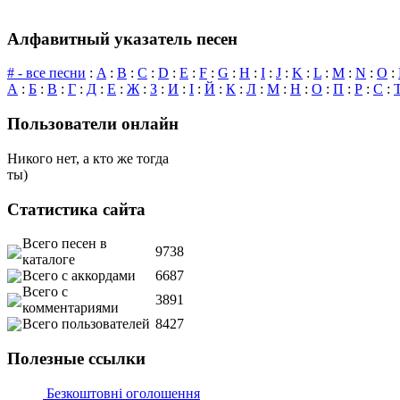
Алфавитный указатель песен
# - все песни
:
A
:
B
:
C
:
D
:
E
:
F
:
G
:
H
:
I
:
J
:
K
:
L
:
M
:
N
:
O
:
А
:
Б
:
В
:
Г
:
Д
:
Е
:
Ж
:
З
:
И
:
І
:
Й
:
К
:
Л
:
М
:
Н
:
О
:
П
:
Р
:
С
:
Пользователи онлайн
Никого нет, а кто же тогда
ты)
Статистика сайта
Всего песен в
9738
каталоге
Всего с аккордами
6687
Всего с
3891
комментариями
Всего пользователей
8427
Полезные ссылки
Безкоштовні оголошення