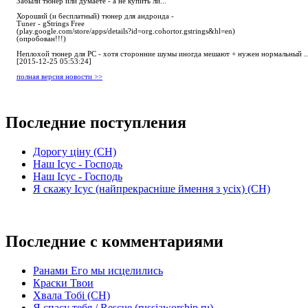
Забыли тюнер или думаете - а не купить ли...
Хороший (и бесплатный) тюнер для андроида -
Tuner - gStrings Free
(play.google.com/store/apps/details?id=org.cohortor.gstrings&hl=en)
(опробован!!!)
Неплохой тюнер для РС - хотя сторонние шумы иногда мешают + нужен нормальный ..
[2015-12-25 05:53:24]
полная версия новости >>
Последние поступления
Дорогу ціну (СН)
Наш Ісус - Господь
Наш Ісус - Господь
Я скажу Ісус (найпрекрасніше ймення з усіх) (СН)
Последние с комментариями
Ранами Его мы исцелились
Краски Твои
Хвала Тобі (СН)
Я спасу тебя / Rescue (russiaworship.ru)