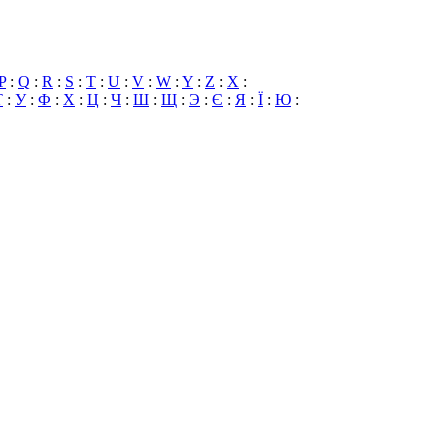
P
:
Q
:
R
:
S
:
T
:
U
:
V
:
W
:
Y
:
Z
:
X
:
Т
:
У
:
Ф
:
Х
:
Ц
:
Ч
:
Ш
:
Щ
:
Э
:
Є
:
Я
:
Ї
:
Ю
: