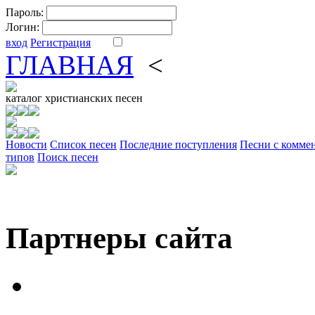
Пароль:
Логин:
вход
Регистрация
ГЛАВНАЯ
<
ФОРУМ
DV
каталог
христианских песен
Новости
Cписок песен
Последние поступления
Песни с комме
типов
Поиск песен
Партнеры сайта