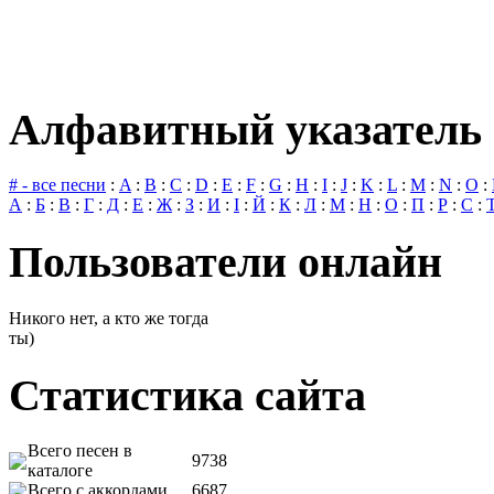
Алфавитный указатель 
# - все песни
:
A
:
B
:
C
:
D
:
E
:
F
:
G
:
H
:
I
:
J
:
K
:
L
:
M
:
N
:
O
:
А
:
Б
:
В
:
Г
:
Д
:
Е
:
Ж
:
З
:
И
:
І
:
Й
:
К
:
Л
:
М
:
Н
:
О
:
П
:
Р
:
С
:
Пользователи онлайн
Никого нет, а кто же тогда
ты)
Статистика сайта
Всего песен в
9738
каталоге
Всего с аккордами
6687