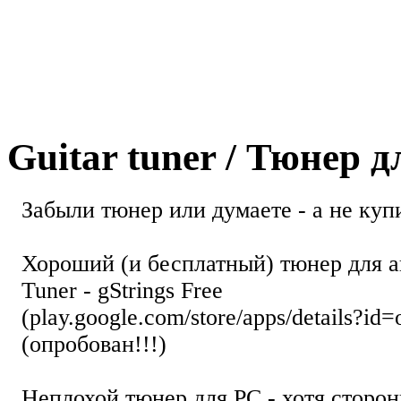
Guitar tuner / Тюнер 
Забыли тюнер или думаете - а не купи
Хороший (и бесплатный) тюнер для а
Tuner - gStrings Free
(play.google.com/store/apps/details?id=
(опробован!!!)
Неплохой тюнер для РС - хотя стор