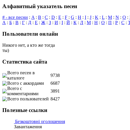
Алфавитный указатель песен
# - все песни
:
A
:
B
:
C
:
D
:
E
:
F
:
G
:
H
:
I
:
J
:
K
:
L
:
M
:
N
:
O
:
А
:
Б
:
В
:
Г
:
Д
:
Е
:
Ж
:
З
:
И
:
І
:
Й
:
К
:
Л
:
М
:
Н
:
О
:
П
:
Р
:
С
:
Пользователи онлайн
Никого нет, а кто же тогда
ты)
Статистика сайта
Всего песен в
9738
каталоге
Всего с аккордами
6687
Всего с
3891
комментариями
Всего пользователей
8427
Полезные ссылки
Безкоштовні оголошення
Завантаження