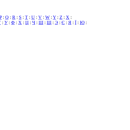
P
:
Q
:
R
:
S
:
T
:
U
:
V
:
W
:
Y
:
Z
:
X
:
Т
:
У
:
Ф
:
Х
:
Ц
:
Ч
:
Ш
:
Щ
:
Э
:
Є
:
Я
:
Ї
:
Ю
: