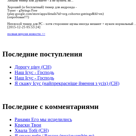
Забыли тюнер или думаете - а не купить ли...
Хороший (и бесплатный) тюнер для андроида -
Tuner - gStrings Free
(play.google.com/store/apps/details?id=org.cohortor.gstrings&hl=en)
(опробован!!!)
Неплохой тюнер для РС - хотя сторонние шумы иногда мешают + нужен нормальный ..
[2015-12-25 05:53:24]
полная версия новости >>
Последние поступления
Дорогу ціну (СН)
Наш Ісус - Господь
Наш Ісус - Господь
Я скажу Ісус (найпрекрасніше ймення з усіх) (СН)
Последние с комментариями
Ранами Его мы исцелились
Краски Твои
Хвала Тобі (СН)
Я спасу тебя / Rescue (russiaworship.ru)