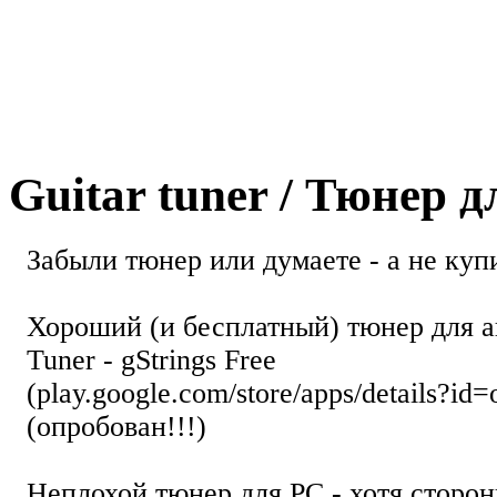
Guitar tuner / Тюнер 
Забыли тюнер или думаете - а не купи
Хороший (и бесплатный) тюнер для а
Tuner - gStrings Free
(play.google.com/store/apps/details?id=
(опробован!!!)
Неплохой тюнер для РС - хотя стор