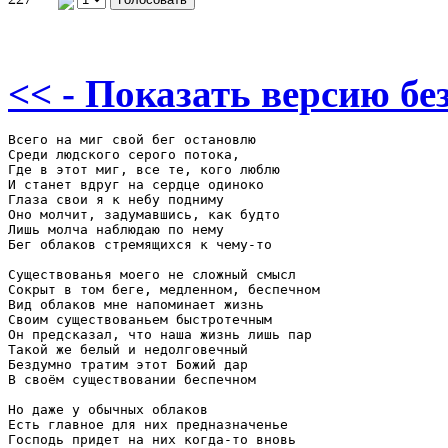
<< - Показать версию без
Всего на миг свой бег остановлю 

Среди людского серого потока, 

Где в этот миг, все те, кого люблю 

И станет вдруг на сердце одиноко 

Глаза свои я к небу подниму 

Оно молчит, задумавшись, как будто 

Лишь молча наблюдаю по нему 

Бег облаков стремящихся к чему-то 

Существованья моего не сложный смысл 

Сокрыт в том беге, медленном, беспечном 

Вид облаков мне напоминает жизнь 

Своим существованьем быстротечным 

Он предсказал, что наша жизнь лишь пар 

Такой же белый и недолговечный 

Бездумно тратим этот Божий дар 

В своём существовании беспечном 

Но даже у обычных облаков 

Есть главное для них предназначенье 

Господь придет на них когда-то вновь 
