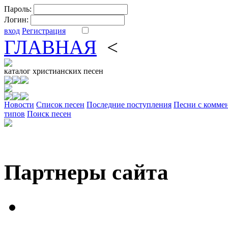
Пароль:
Логин:
вход
Регистрация
ГЛАВНАЯ
<
ФОРУМ
DV
каталог
христианских песен
Новости
Cписок песен
Последние поступления
Песни с комме
типов
Поиск песен
Партнеры сайта