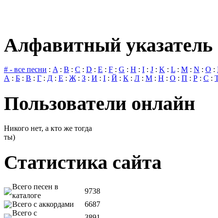
Алфавитный указатель 
# - все песни
:
A
:
B
:
C
:
D
:
E
:
F
:
G
:
H
:
I
:
J
:
K
:
L
:
M
:
N
:
O
:
А
:
Б
:
В
:
Г
:
Д
:
Е
:
Ж
:
З
:
И
:
І
:
Й
:
К
:
Л
:
М
:
Н
:
О
:
П
:
Р
:
С
:
Пользователи онлайн
Никого нет, а кто же тогда
ты)
Статистика сайта
Всего песен в
9738
каталоге
Всего с аккордами
6687
Всего с
3891