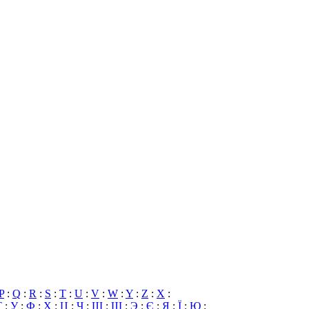
P
:
Q
:
R
:
S
:
T
:
U
:
V
:
W
:
Y
:
Z
:
X
:
Т
:
У
:
Ф
:
Х
:
Ц
:
Ч
:
Ш
:
Щ
:
Э
:
Є
:
Я
:
Ї
:
Ю
: