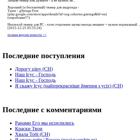
Забыли тюнер или думаете - а не купить ли...
Хороший (и бесплатный) тюнер для андроида -
Tuner - gStrings Free
(play.google.com/store/apps/details?id=org.cohortor.gstrings&hl=en)
(опробован!!!)
Неплохой тюнер для РС - хотя сторонние шумы иногда мешают + нужен нормальный ..
[2015-12-25 05:53:24]
полная версия новости >>
Последние поступления
Дорогу ціну (СН)
Наш Ісус - Господь
Наш Ісус - Господь
Я скажу Ісус (найпрекрасніше ймення з усіх) (СН)
Последние с комментариями
Ранами Его мы исцелились
Краски Твои
Хвала Тобі (СН)
Я спасу тебя / Rescue (russiaworship.ru)