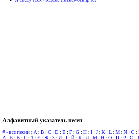
Алфавитный указатель песен
# - все песни
:
A
:
B
:
C
:
D
:
E
:
F
:
G
:
H
:
I
:
J
:
K
:
L
:
M
:
N
:
O
:
А
:
Б
:
В
:
Г
:
Д
:
Е
:
Ж
:
З
:
И
:
І
:
Й
:
К
:
Л
:
М
:
Н
:
О
:
П
:
Р
:
С
: