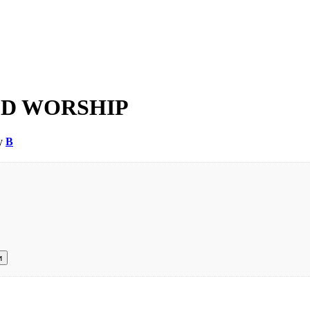
OD WORSHIP
ву
В