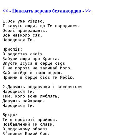
<< - Показать версию без аккордов - >>
1.Ось уже Різдво,

І кажуть люди, що Ти народився.

Оселі прикрашають,

Все навколо сяє.

Народився Ти.

Приспів:

В радостях своїх

Забули люди про Христа.

Впусти Ісуса в серце своє

І на порозі не залишай Його.

Хай ввійде в твою оселю.

Прийми в серце своє ти Месію.

2.Дарують подарунки і веселяться

Народився Ти.

Тим, кого вони люблять,

Дарують найкраще.

Народився Ти.

Брідж:

Ти в простоті прийшов,

Позбавлений Ти слави.

В людському образі
