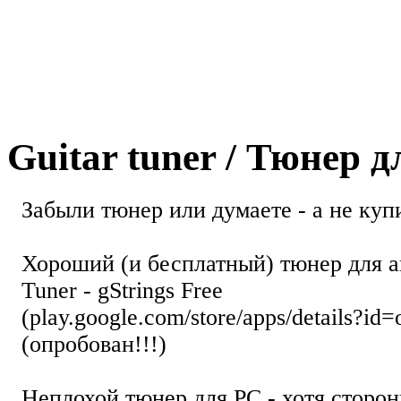
Guitar tuner / Тюнер 
Забыли тюнер или думаете - а не купи
Хороший (и бесплатный) тюнер для а
Tuner - gStrings Free
(play.google.com/store/apps/details?id=
(опробован!!!)
Неплохой тюнер для РС - хотя стор