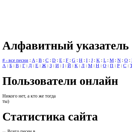
Алфавитный указатель 
# - все песни
:
A
:
B
:
C
:
D
:
E
:
F
:
G
:
H
:
I
:
J
:
K
:
L
:
M
:
N
:
O
:
А
:
Б
:
В
:
Г
:
Д
:
Е
:
Ж
:
З
:
И
:
І
:
Й
:
К
:
Л
:
М
:
Н
:
О
:
П
:
Р
:
С
:
Пользователи онлайн
Никого нет, а кто же тогда
ты)
Статистика сайта
Всего песен в