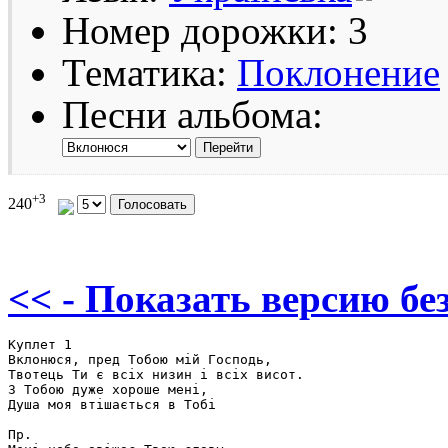
Номер дорожки: 3
Тематика:
Поклонение
Песни альбома:
+3
240
<< - Показать версию без
Куплет 1

Вклонюся, пред Тобою мій Господь,

Твотець Ти є всіх низин і всіх висот.

З Тобою дуже хороше мені,

Душа моя втішається в Тобі

Пр. 
