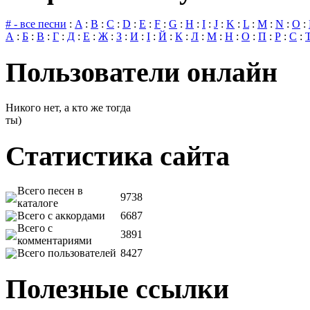
# - все песни
:
A
:
B
:
C
:
D
:
E
:
F
:
G
:
H
:
I
:
J
:
K
:
L
:
M
:
N
:
O
:
А
:
Б
:
В
:
Г
:
Д
:
Е
:
Ж
:
З
:
И
:
І
:
Й
:
К
:
Л
:
М
:
Н
:
О
:
П
:
Р
:
С
:
Пользователи онлайн
Никого нет, а кто же тогда
ты)
Статистика сайта
Всего песен в
9738
каталоге
Всего с аккордами
6687
Всего с
3891
комментариями
Всего пользователей
8427
Полезные ссылки