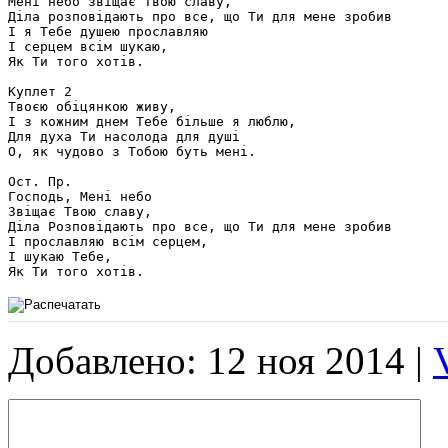
Мені небо звіщає Твою славу,

Діла розповідають про все, що Ти для мене зробив

І я Тебе душею прославляю

І серцем всім шукаю,

Як Ти того хотів.

Куплет 2

Твоєю обіцянкою живу,

І з кожним днем Тебе більше я люблю,

Для духа Ти насолода для душі

О, як чудово з Тобою буть мені.

Ост. Пр.

Господь, Мені небо 

Звіщає Твою славу,

Діла Розповідають про все, що Ти для мене зробив

І прославляю всім серцем,

І шукаю Тебе,

Як Ти того хотів.
Добавлено: 12 ноя 2014 |