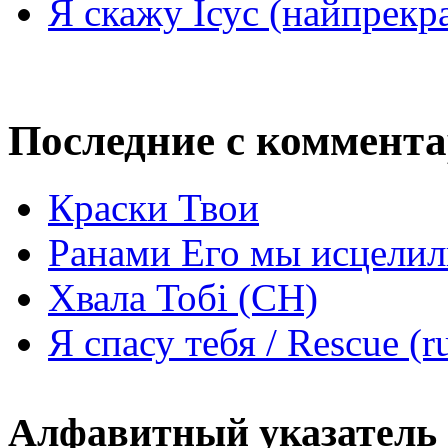
Я скажу Ісус (найпрекр
Последние с коммент
Краски Твои
Ранами Его мы исцелил
Хвала Тобі (СН)
Я спасу тебя / Rescue (r
Алфавитный указатель 