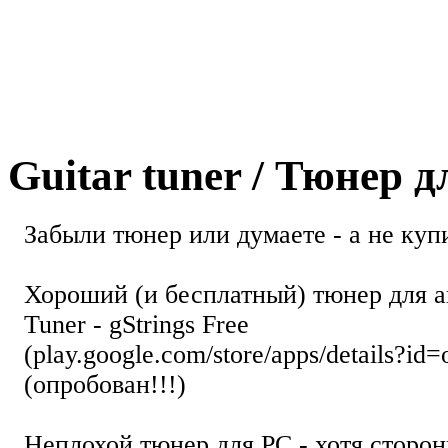
Guitar tuner / Тюнер 
Забыли тюнер или думаете - а не купи
Хороший (и бесплатный) тюнер для а
Tuner - gStrings Free
(play.google.com/store/apps/details?id=
(опробован!!!)
Неплохой тюнер для РС - хотя стор