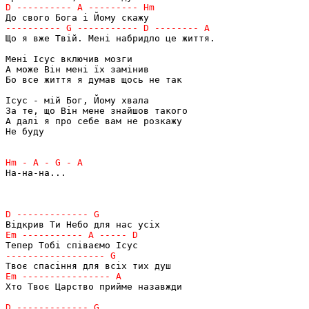
Що я вже Твій. Мені набридло це життя.

Мені Ісус включив мозги

А може Він мені їх замінив

Бо все життя я думав щось не так

Ісус - мій Бог, Йому хвала

За те, що Він мене знайшов такого

А далі я про себе вам не розкажу

Не буду

На-на-на...

Хто Твоє Царство прийме назавжди
