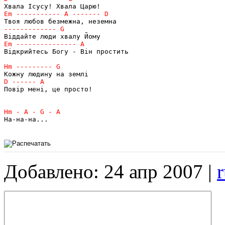
Відкрийтесь Богу - Він простить

Повір мені, це просто!

На-на-на...

Добавлено: 24 апр 2007 |