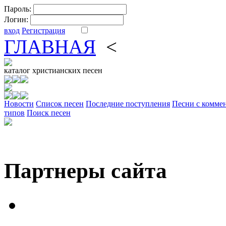
Пароль:
Логин:
вход
Регистрация
ГЛАВНАЯ
<
ФОРУМ
DV
каталог
христианских песен
Новости
Cписок песен
Последние поступления
Песни с комме
типов
Поиск песен
Партнеры сайта