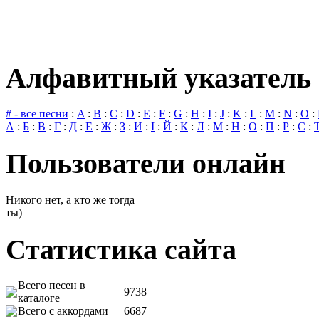
Алфавитный указатель 
# - все песни
:
A
:
B
:
C
:
D
:
E
:
F
:
G
:
H
:
I
:
J
:
K
:
L
:
M
:
N
:
O
:
А
:
Б
:
В
:
Г
:
Д
:
Е
:
Ж
:
З
:
И
:
І
:
Й
:
К
:
Л
:
М
:
Н
:
О
:
П
:
Р
:
С
:
Пользователи онлайн
Никого нет, а кто же тогда
ты)
Статистика сайта
Всего песен в
9738
каталоге
Всего с аккордами
6687