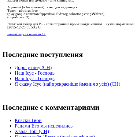
Забыли тюнер или думаете - а не купить ли...
Хороший (и бесплатный) тюнер для андроида -
Tuner - gStrings Free
(play.google.com/store/apps/details?id=org.cohortor.gstrings&hl=en)
(опробован!!!)
Неплохой тюнер для РС - хотя сторонние шумы иногда мешают + нужен нормальный ..
[2015-12-25 05:53:24]
полная версия новости >>
Последние поступления
Дорогу ціну (СН)
Наш Ісус - Господь
Наш Ісус - Господь
Я скажу Ісус (найпрекрасніше ймення з усіх) (СН)
Последние с комментариями
Краски Твои
Ранами Его мы исцелились
Хвала Тобі (СН)
Я спасу тебя / Rescue (russiaworship.ru)