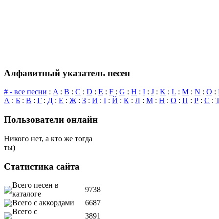
Алфавитный указатель песен
# - все песни
:
A
:
B
:
C
:
D
:
E
:
F
:
G
:
H
:
I
:
J
:
K
:
L
:
M
:
N
:
O
:
А
:
Б
:
В
:
Г
:
Д
:
Е
:
Ж
:
З
:
И
:
І
:
Й
:
К
:
Л
:
М
:
Н
:
О
:
П
:
Р
:
С
:
Пользователи онлайн
Никого нет, а кто же тогда
ты)
Статистика сайта
Всего песен в
9738
каталоге
Всего с аккордами
6687
Всего с
3891