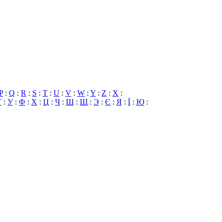
P
:
Q
:
R
:
S
:
T
:
U
:
V
:
W
:
Y
:
Z
:
X
:
Т
:
У
:
Ф
:
Х
:
Ц
:
Ч
:
Ш
:
Щ
:
Э
:
Є
:
Я
:
Ї
:
Ю
: