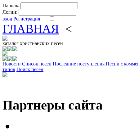
Пароль:
Логин:
вход
Регистрация
ГЛАВНАЯ
<
ФОРУМ
DV
каталог
христианских песен
Новости
Cписок песен
Последние поступления
Песни с комме
типов
Поиск песен
Партнеры сайта