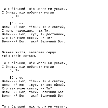
Ти є більший, ніж могли ми уявити,

І блище, ніж побачити могли.

    О, Ти...

    [Chorus]

Величний Бог, тільки Ти є святий,

І нема чудовіших, ніж Ти.

Величний Бог, Ісус, Ти достойний,

Хто так може сяяти, як Ти?

Величний Бог, такий Величний Бог.

Осяюєш життя, запалюєш серця

Усім Твоїм єством.

Ти є більший, ніж могли ми уявити,

І блище, ніж побачити могли.

    О, Ти...

    [Chorus]

Величний Бог, тільки Ти є святий,

Величний Бог, Ісус, Ти достойний,

Хто так може сяяти, як Ти?

Величний Бог, такий Величний Бог

Величний Бог, такий Величний Бог

Ти є більший, ніж могли ми уявити,
