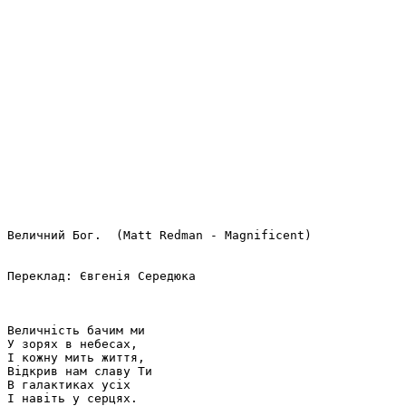
Величний Бог.  (Matt Redman - Magnificent)

Переклад: Євгенія Середюка

Величність бачим ми

У зорях в небесах,

І кожну мить життя,

Відкрив нам славу Ти

В галактиках усіх

І навіть у серцях.
