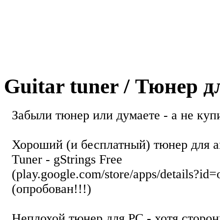
Guitar tuner / Тюнер 
Забыли тюнер или думаете - а не купи
Хороший (и бесплатный) тюнер для а
Tuner - gStrings Free
(play.google.com/store/apps/details?id=
(опробован!!!)
Неплохой тюнер для РС - хотя стор