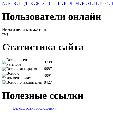
А
:
Б
:
В
:
Г
:
Д
:
Е
:
Ж
:
З
:
И
:
І
:
Й
:
К
:
Л
:
М
:
Н
:
О
:
П
:
Р
:
С
:
Пользователи онлайн
Никого нет, а кто же тогда
ты)
Статистика сайта
Всего песен в
9738
каталоге
Всего с аккордами
6687
Всего с
3891
комментариями
Всего пользователей
8427
Полезные ссылки
Безкоштовні оголошення