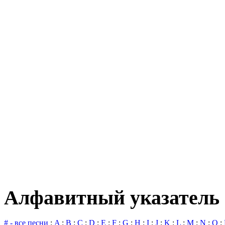
Алфавитный указатель 
# - все песни
:
A
:
B
:
C
:
D
:
E
:
F
:
G
:
H
:
I
:
J
:
K
:
L
:
M
:
N
:
O
: