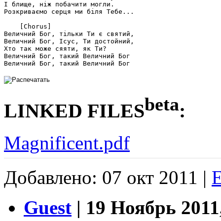
І блище, ніж побачити могли.

Розкриваємо серця ми біля Тебе...

    [Chorus]

Величний Бог, тільки Ти є святий,

Величний Бог, Ісус, Ти достойний,

Хто так може сяяти, як Ти?

Величний Бог, такий Величний Бог

beta
LINKED FILES
:
Magnificent.pdf
Добавлено: 07 окт 2011 |
Guest
| 19 Ноябрь 2011