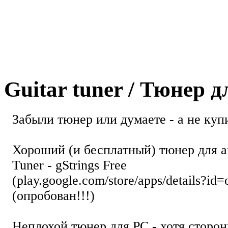
Guitar tuner / Тюнер 
Забыли тюнер или думаете - а не купи
Хороший (и бесплатный) тюнер для а
Tuner - gStrings Free
(play.google.com/store/apps/details?id=
(опробован!!!)
Неплохой тюнер для РС - хотя стор