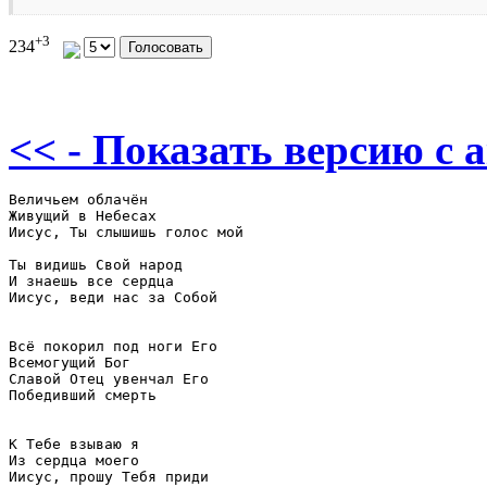
+3
234
<< - Показать версию c 
Величьем облачён

Живущий в Небесах

Иисус, Ты слышишь голос мой

Ты видишь Свой народ

И знаешь все сердца

Иисус, веди нас за Собой

Всё покорил под ноги Его

Всемогущий Бог

Славой Отец увенчал Его

Победивший смерть

К Тебе взываю я

Из сердца моего

Иисус, прошу Тебя приди
