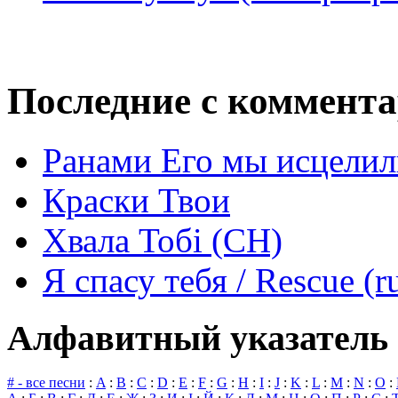
Последние с коммент
Ранами Его мы исцелил
Краски Твои
Хвала Тобі (СН)
Я спасу тебя / Rescue (r
Алфавитный указатель 
# - все песни
:
A
:
B
:
C
:
D
:
E
:
F
:
G
:
H
:
I
:
J
:
K
:
L
:
M
:
N
:
O
: