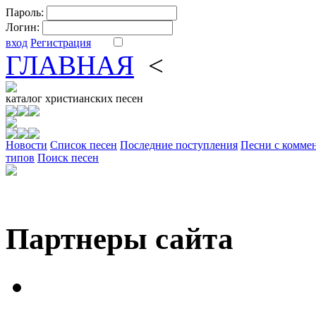
Пароль:
Логин:
вход
Регистрация
ГЛАВНАЯ
<
ФОРУМ
DV
каталог
христианских песен
Новости
Cписок песен
Последние поступления
Песни с комме
типов
Поиск песен
Партнеры сайта