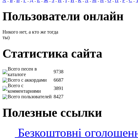
А
:
Б
:
В
:
Г
:
Д
:
Е
:
Ж
:
З
:
И
:
І
:
Й
:
К
:
Л
:
М
:
Н
:
О
:
П
:
Р
:
С
:
Пользователи онлайн
Никого нет, а кто же тогда
ты)
Статистика сайта
Всего песен в
9738
каталоге
Всего с аккордами
6687
Всего с
3891
комментариями
Всего пользователей
8427
Полезные ссылки
Безкоштовні оголошен