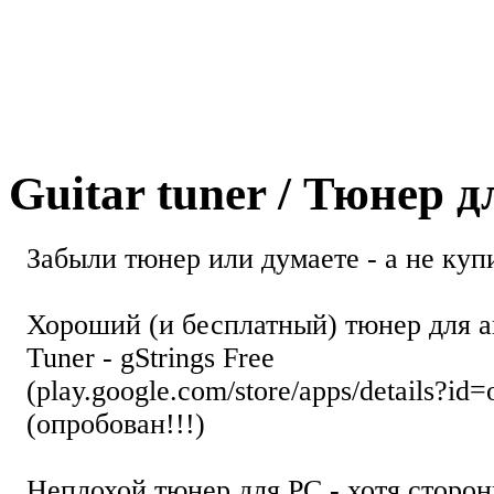
Guitar tuner / Тюнер 
Забыли тюнер или думаете - а не купи
Хороший (и бесплатный) тюнер для а
Tuner - gStrings Free
(play.google.com/store/apps/details?id=
(опробован!!!)
Неплохой тюнер для РС - хотя стор