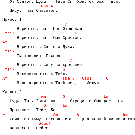
   Иисус, наш Спаситель.

      Ведь верим мы в Твоё имя,    Иисус!

   Вознесён в небеса!
