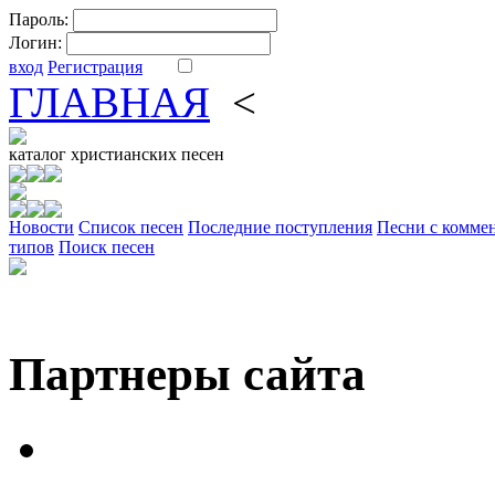
Пароль:
Логин:
вход
Регистрация
ГЛАВНАЯ
<
ФОРУМ
DV
каталог
христианских песен
Новости
Cписок песен
Последние поступления
Песни с комме
типов
Поиск песен
Партнеры сайта