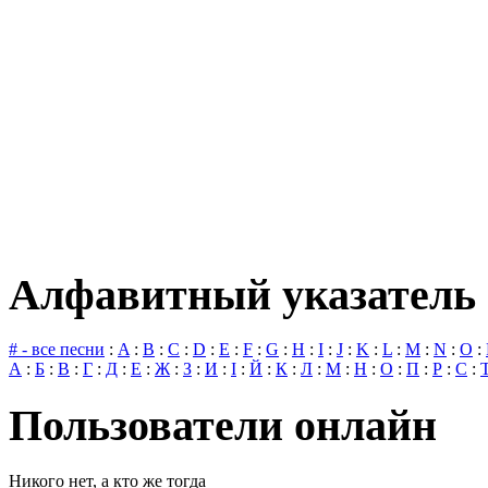
Алфавитный указатель 
# - все песни
:
A
:
B
:
C
:
D
:
E
:
F
:
G
:
H
:
I
:
J
:
K
:
L
:
M
:
N
:
O
:
А
:
Б
:
В
:
Г
:
Д
:
Е
:
Ж
:
З
:
И
:
І
:
Й
:
К
:
Л
:
М
:
Н
:
О
:
П
:
Р
:
С
:
Пользователи онлайн
Никого нет, а кто же тогда