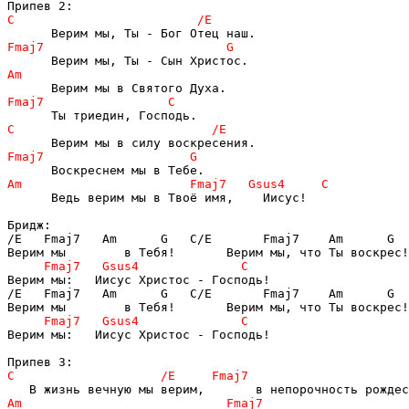
      Ведь верим мы в Твоё имя,    Иисус!

Бридж:

/E   Fmaj7   Am      G   C/E       Fmaj7    Am      G  
Верим мы:   Иисус Христос - Господь!

/E   Fmaj7   Am      G   C/E       Fmaj7    Am      G  
Верим мы:   Иисус Христос - Господь!
