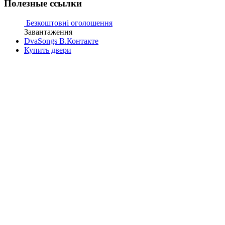
Полезные ссылки
Безкоштовні оголошення
Завантаження
DvaSongs В.Контакте
Купить двери