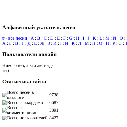
Алфавитный указатель песен
# - все песни
:
A
:
B
:
C
:
D
:
E
:
F
:
G
:
H
:
I
:
J
:
K
:
L
:
M
:
N
:
O
:
А
:
Б
:
В
:
Г
:
Д
:
Е
:
Ж
:
З
:
И
:
І
:
Й
:
К
:
Л
:
М
:
Н
:
О
:
П
:
Р
:
С
:
Пользователи онлайн
Никого нет, а кто же тогда
ты)
Статистика сайта
Всего песен в
9738
каталоге
Всего с аккордами
6687
Всего с
3891
комментариями
Всего пользователей
8427