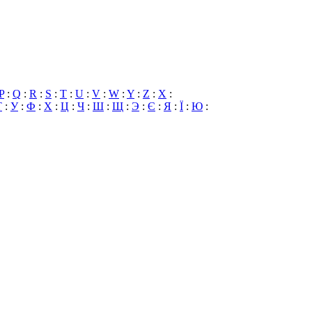
P
:
Q
:
R
:
S
:
T
:
U
:
V
:
W
:
Y
:
Z
:
X
:
Т
:
У
:
Ф
:
Х
:
Ц
:
Ч
:
Ш
:
Щ
:
Э
:
Є
:
Я
:
Ї
:
Ю
: