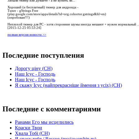
Забыли тюнер или думаете - а не купить ли...
Хороший (и бесплатный) тюнер для андроида -
Tuner - gStrings Free
(play.google.com/store/apps/details?id=org.cohortor.gstrings&hl=en)
(опробован!!!)
Неплохой тюнер для РС - хотя сторонние шумы иногда мешают + нужен нормальный ..
[2015-12-25 05:53:24]
полная версия новости >>
Последние поступления
Дорогу ціну (СН)
Наш Ісус - Господь
Наш Ісус - Господь
Я скажу Ісус (найпрекрасніше ймення з усіх) (СН)
Последние с комментариями
Ранами Его мы исцелились
Краски Твои
Хвала Тобі (СН)
Я спасу тебя / Rescue (russiaworship.ru)