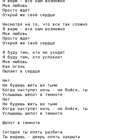
Я верю - все нам возможно

Моя любовь

Просто ждет

Открой же своё сердце

Несмотря на то, что все так сложно

Я верю - все нам возможно

Моя любовь

Просто ждет

Открой же своё сердце

Я буду тем, кто не уходит

Я буду тем, кто успокоит

Моя любовь

Как огонь

Пылает в сердце

Нет

Не будешь жить во тьме

Когда наступит ночь - не бойся, ты

Услышишь шепот в темноте

Нет

Не будешь жить во тьме

Когда наступит ночь - не бойся, ты

Услышишь шепот в темноте

Шепот в темноте

Сегодня ты опять разбита

Ты видишь - дверь опять закрыта
