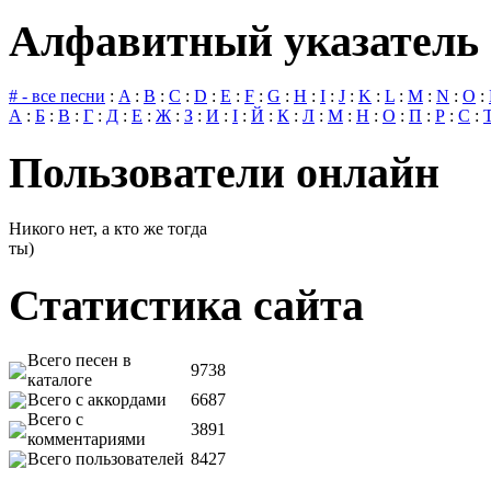
Алфавитный указатель 
# - все песни
:
A
:
B
:
C
:
D
:
E
:
F
:
G
:
H
:
I
:
J
:
K
:
L
:
M
:
N
:
O
:
А
:
Б
:
В
:
Г
:
Д
:
Е
:
Ж
:
З
:
И
:
І
:
Й
:
К
:
Л
:
М
:
Н
:
О
:
П
:
Р
:
С
:
Пользователи онлайн
Никого нет, а кто же тогда
ты)
Статистика сайта
Всего песен в
9738
каталоге
Всего с аккордами
6687
Всего с
3891
комментариями
Всего пользователей
8427