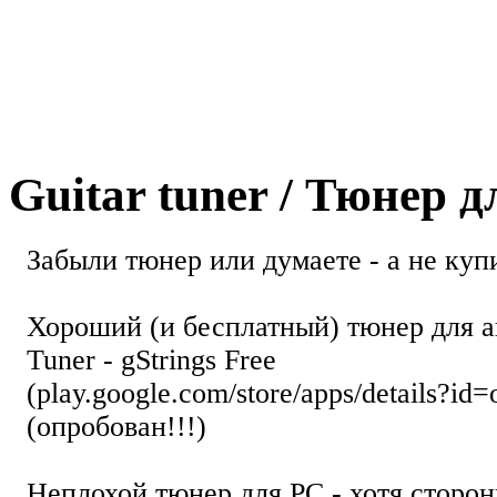
Guitar tuner / Тюнер 
Забыли тюнер или думаете - а не купи
Хороший (и бесплатный) тюнер для а
Tuner - gStrings Free
(play.google.com/store/apps/details?id=
(опробован!!!)
Неплохой тюнер для РС - хотя стор