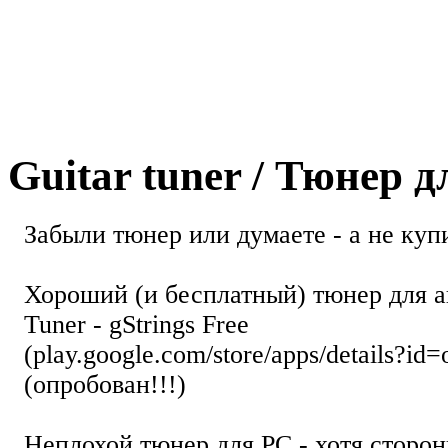
Guitar tuner / Тюнер 
Забыли тюнер или думаете - а не купи
Хороший (и бесплатный) тюнер для а
Tuner - gStrings Free
(play.google.com/store/apps/details?id=
(опробован!!!)
Неплохой тюнер для РС - хотя стор