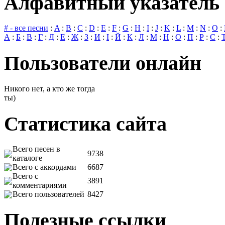
Алфавитный указатель 
# - все песни
:
A
:
B
:
C
:
D
:
E
:
F
:
G
:
H
:
I
:
J
:
K
:
L
:
M
:
N
:
O
:
А
:
Б
:
В
:
Г
:
Д
:
Е
:
Ж
:
З
:
И
:
І
:
Й
:
К
:
Л
:
М
:
Н
:
О
:
П
:
Р
:
С
:
Пользователи онлайн
Никого нет, а кто же тогда
ты)
Статистика сайта
Всего песен в
9738
каталоге
Всего с аккордами
6687
Всего с
3891
комментариями
Всего пользователей
8427
Полезные ссылки