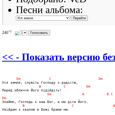
Песни альбома:
+1
240
<< - Показать версию без
Увійдем з хвалою в Божі брами ми.
