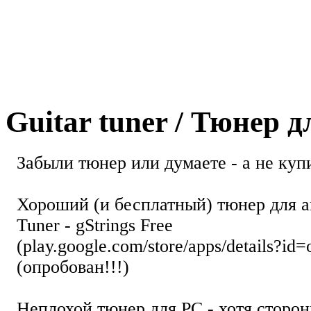
Guitar tuner / Тюнер 
Забыли тюнер или думаете - а не купи
Хороший (и бесплатный) тюнер для а
Tuner - gStrings Free
(play.google.com/store/apps/details?id=
(опробован!!!)
Неплохой тюнер для РС - хотя стор