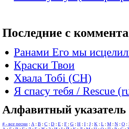
Последние с коммент
Ранами Его мы исцелил
Краски Твои
Хвала Тобі (СН)
Я спасу тебя / Rescue (r
Алфавитный указатель 
# - все песни
:
A
:
B
:
C
:
D
:
E
:
F
:
G
:
H
:
I
:
J
:
K
:
L
:
M
:
N
:
O
: