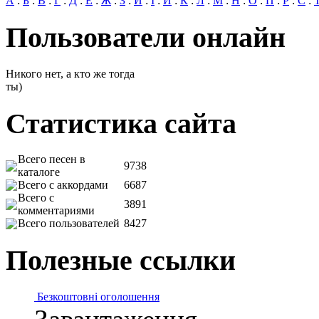
А
:
Б
:
В
:
Г
:
Д
:
Е
:
Ж
:
З
:
И
:
І
:
Й
:
К
:
Л
:
М
:
Н
:
О
:
П
:
Р
:
С
:
Пользователи онлайн
Никого нет, а кто же тогда
ты)
Статистика сайта
Всего песен в
9738
каталоге
Всего с аккордами
6687
Всего с
3891
комментариями
Всего пользователей
8427
Полезные ссылки
Безкоштовні оголошення