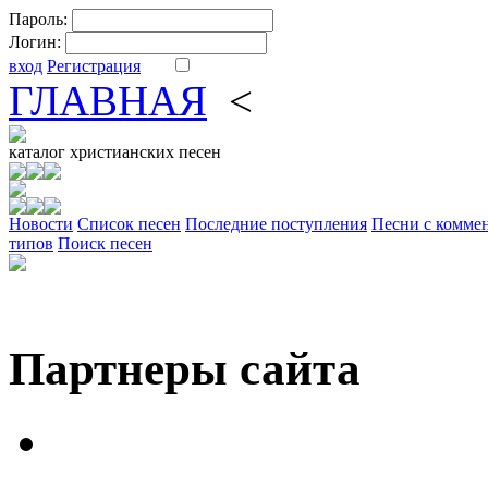
Пароль:
Логин:
вход
Регистрация
ГЛАВНАЯ
<
ФОРУМ
DV
каталог
христианских песен
Новости
Cписок песен
Последние поступления
Песни с комме
типов
Поиск песен
Партнеры сайта