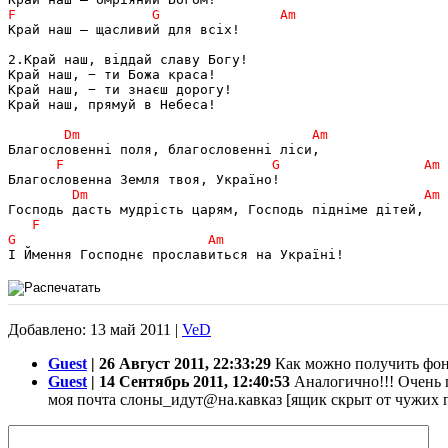
Край наш – щасливий для всіх!

2.Край наш, віддай славу Богу! 

Край наш, − ти Божа краса!

Край наш, − ти знаєш дорогу! 

Край наш, прямуй в Небеса!

Добавлено: 13 май 2011 |
VeD
Guest
| 26 Август 2011, 22:33:29
Как можно получить фоно
Guest
| 14 Сентябрь 2011, 12:40:53
Аналогично!!! Очень п
моя почта слоны_идут@на.кавказ [ящик скрыт от чужих г