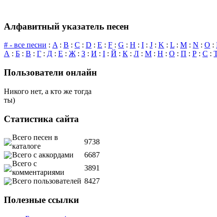
Алфавитный указатель песен
# - все песни
:
A
:
B
:
C
:
D
:
E
:
F
:
G
:
H
:
I
:
J
:
K
:
L
:
M
:
N
:
O
:
А
:
Б
:
В
:
Г
:
Д
:
Е
:
Ж
:
З
:
И
:
І
:
Й
:
К
:
Л
:
М
:
Н
:
О
:
П
:
Р
:
С
:
Пользователи онлайн
Никого нет, а кто же тогда
ты)
Статистика сайта
Всего песен в
9738
каталоге
Всего с аккордами
6687
Всего с
3891
комментариями
Всего пользователей
8427
Полезные ссылки