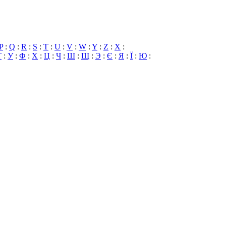
P
:
Q
:
R
:
S
:
T
:
U
:
V
:
W
:
Y
:
Z
:
X
:
Т
:
У
:
Ф
:
Х
:
Ц
:
Ч
:
Ш
:
Щ
:
Э
:
Є
:
Я
:
Ї
:
Ю
: