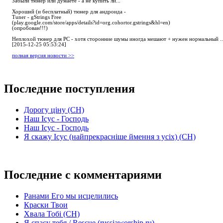
Забыли тюнер или думаете - а не купить ли...
Хороший (и бесплатный) тюнер для андроида -
Tuner - gStrings Free
(play.google.com/store/apps/details?id=org.cohortor.gstrings&hl=en)
(опробован!!!)
Неплохой тюнер для РС - хотя сторонние шумы иногда мешают + нужен нормальный ..
[2015-12-25 05:53:24]
полная версия новости >>
Последние поступления
Дорогу ціну (СН)
Наш Ісус - Господь
Наш Ісус - Господь
Я скажу Ісус (найпрекрасніше ймення з усіх) (СН)
Последние с комментариями
Ранами Его мы исцелились
Краски Твои
Хвала Тобі (СН)
Я спасу тебя / Rescue (russiaworship.ru)