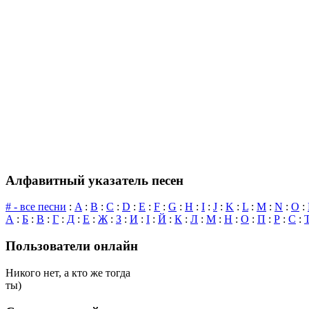
Алфавитный указатель песен
# - все песни
:
A
:
B
:
C
:
D
:
E
:
F
:
G
:
H
:
I
:
J
:
K
:
L
:
M
:
N
:
O
:
А
:
Б
:
В
:
Г
:
Д
:
Е
:
Ж
:
З
:
И
:
І
:
Й
:
К
:
Л
:
М
:
Н
:
О
:
П
:
Р
:
С
:
Пользователи онлайн
Никого нет, а кто же тогда
ты)