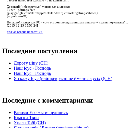
Забыли тюнер или думаете - а не купить ли...
Хороший (и бесплатный) тюнер для андроида -
Tuner - gStrings Free
(play.google.com/store/apps/details?id=org.cohortor.gstrings&hl=en)
(опробован!!!)
Неплохой тюнер для РС - хотя сторонние шумы иногда мешают + нужен нормальный ..
[2015-12-25 05:53:24]
полная версия новости >>
Последние поступления
Дорогу ціну (СН)
Наш Ісус - Господь
Наш Ісус - Господь
Я скажу Ісус (найпрекрасніше ймення з усіх) (СН)
Последние с комментариями
Ранами Его мы исцелились
Краски Твои
Хвала Тобі (СН)
Я спасу тебя / Rescue (russiaworship.ru)