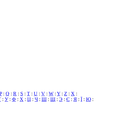
P
:
Q
:
R
:
S
:
T
:
U
:
V
:
W
:
Y
:
Z
:
X
:
Т
:
У
:
Ф
:
Х
:
Ц
:
Ч
:
Ш
:
Щ
:
Э
:
Є
:
Я
:
Ї
:
Ю
: