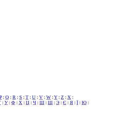
P
:
Q
:
R
:
S
:
T
:
U
:
V
:
W
:
Y
:
Z
:
X
:
Т
:
У
:
Ф
:
Х
:
Ц
:
Ч
:
Ш
:
Щ
:
Э
:
Є
:
Я
:
Ї
:
Ю
: