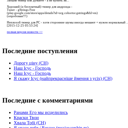
Забыли тюнер или думаете - а не купить ли...
Хороший (и бесплатный) тюнер для андроида -
Tuner - gStrings Free
(play.google.com/store/apps/details?id=org.cohortor.gstrings&hl=en)
(опробован!!!)
Неплохой тюнер для РС - хотя сторонние шумы иногда мешают + нужен нормальный ..
[2015-12-25 05:53:24]
полная версия новости >>
Последние поступления
Дорогу ціну (СН)
Наш Ісус - Господь
Наш Ісус - Господь
Я скажу Ісус (найпрекрасніше ймення з усіх) (СН)
Последние с комментариями
Ранами Его мы исцелились
Краски Твои
Хвала Тобі (СН)
Я спасу тебя / Rescue (russiaworship.ru)