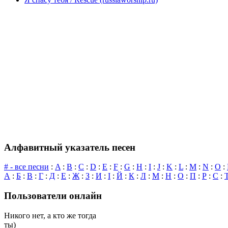
Алфавитный указатель песен
# - все песни
:
A
:
B
:
C
:
D
:
E
:
F
:
G
:
H
:
I
:
J
:
K
:
L
:
M
:
N
:
O
:
А
:
Б
:
В
:
Г
:
Д
:
Е
:
Ж
:
З
:
И
:
І
:
Й
:
К
:
Л
:
М
:
Н
:
О
:
П
:
Р
:
С
:
Пользователи онлайн
Никого нет, а кто же тогда
ты)