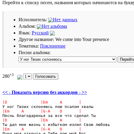
Перейти к списку песен, названия которых начинаются на бук
Исполнитель:
Нет данных
Альбом:
Нет альбома
Язык:
Русский
Другое название: We come into Your presence
Тематика:
Поклонение
Песни альбома:
+3
280
<< - Показать версию без аккордов - >>
Душа моя открыта и Тебе пою мой Бог
