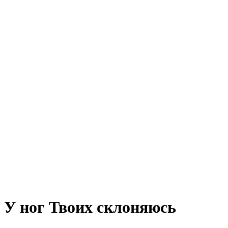
У ног Твоих склоняюсь