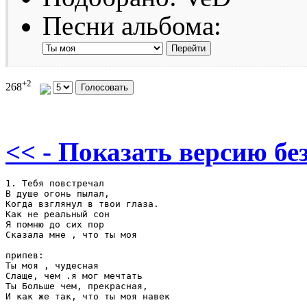
Песни альбома:
+2
268
<< - Показать версию без
1. Тебя повстречал

В душе огонь пылал,

Когда взглянул в твои глаза.

Как не реальный сон

Я помню до сих пор

Сказала мне , что ты моя 

припев:

Ты моя , чудесная 

Слаще, чем .я мог мечтать 

Ты Больше чем, прекрасная,

И как же так, что ты моя навек 
