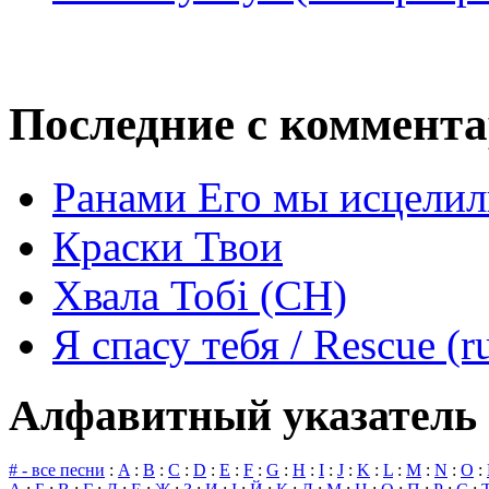
Последние с коммент
Ранами Его мы исцелил
Краски Твои
Хвала Тобі (СН)
Я спасу тебя / Rescue (r
Алфавитный указатель 
# - все песни
:
A
:
B
:
C
:
D
:
E
:
F
:
G
:
H
:
I
:
J
:
K
:
L
:
M
:
N
:
O
: