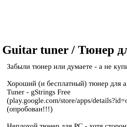
Guitar tuner / Тюнер 
Забыли тюнер или думаете - а не купи
Хороший (и бесплатный) тюнер для а
Tuner - gStrings Free
(play.google.com/store/apps/details?id=
(опробован!!!)
Неплохой тюнер для РС - хотя стор