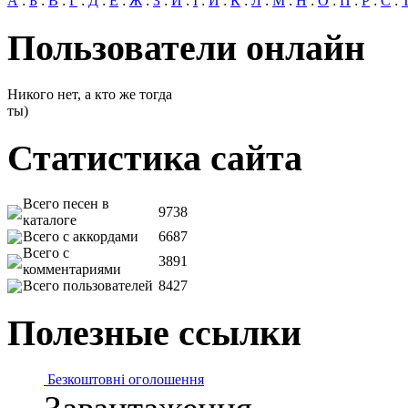
А
:
Б
:
В
:
Г
:
Д
:
Е
:
Ж
:
З
:
И
:
І
:
Й
:
К
:
Л
:
М
:
Н
:
О
:
П
:
Р
:
С
:
Пользователи онлайн
Никого нет, а кто же тогда
ты)
Статистика сайта
Всего песен в
9738
каталоге
Всего с аккордами
6687
Всего с
3891
комментариями
Всего пользователей
8427
Полезные ссылки
Безкоштовні оголошення