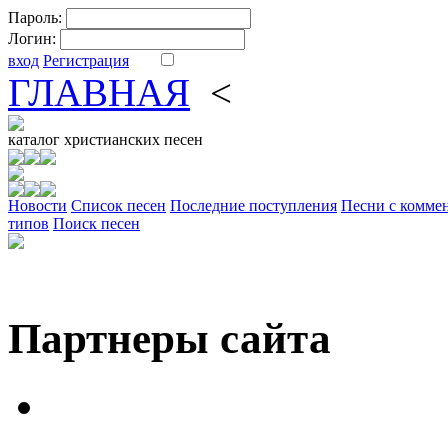
Пароль:
Логин:
вход
Регистрация
ГЛАВНАЯ
<
ФОРУМ
DV
каталог
христианских песен
Новости
Cписок песен
Последние поступления
Песни с комме
типов
Поиск песен
Партнеры сайта