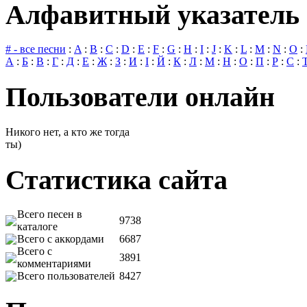
Алфавитный указатель 
# - все песни
:
A
:
B
:
C
:
D
:
E
:
F
:
G
:
H
:
I
:
J
:
K
:
L
:
M
:
N
:
O
:
А
:
Б
:
В
:
Г
:
Д
:
Е
:
Ж
:
З
:
И
:
І
:
Й
:
К
:
Л
:
М
:
Н
:
О
:
П
:
Р
:
С
:
Пользователи онлайн
Никого нет, а кто же тогда
ты)
Статистика сайта
Всего песен в
9738
каталоге
Всего с аккордами
6687
Всего с
3891
комментариями
Всего пользователей
8427