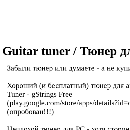
Guitar tuner / Тюнер 
Забыли тюнер или думаете - а не купи
Хороший (и бесплатный) тюнер для а
Tuner - gStrings Free
(play.google.com/store/apps/details?id=
(опробован!!!)
Неплохой тюнер для РС - хотя стор