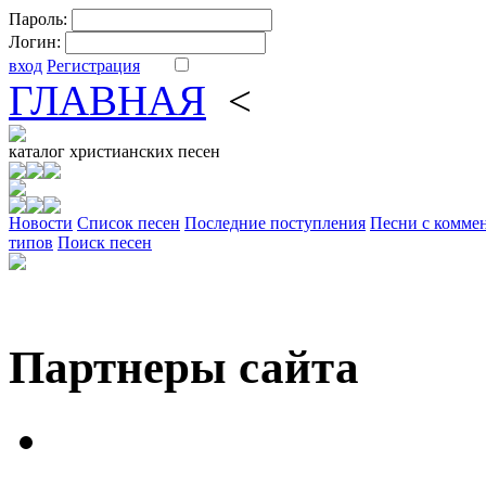
Пароль:
Логин:
вход
Регистрация
ГЛАВНАЯ
<
ФОРУМ
DV
каталог
христианских песен
Новости
Cписок песен
Последние поступления
Песни с комме
типов
Поиск песен
Партнеры сайта