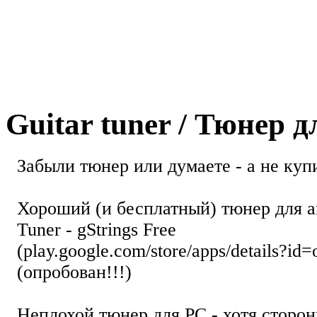
Guitar tuner / Тюнер 
Забыли тюнер или думаете - а не купи
Хороший (и бесплатный) тюнер для а
Tuner - gStrings Free
(play.google.com/store/apps/details?id=
(опробован!!!)
Неплохой тюнер для РС - хотя стор