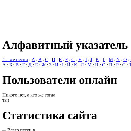
Алфавитный указатель 
# - все песни
:
A
:
B
:
C
:
D
:
E
:
F
:
G
:
H
:
I
:
J
:
K
:
L
:
M
:
N
:
O
:
А
:
Б
:
В
:
Г
:
Д
:
Е
:
Ж
:
З
:
И
:
І
:
Й
:
К
:
Л
:
М
:
Н
:
О
:
П
:
Р
:
С
:
Пользователи онлайн
Никого нет, а кто же тогда
ты)
Статистика сайта
Всего песен в