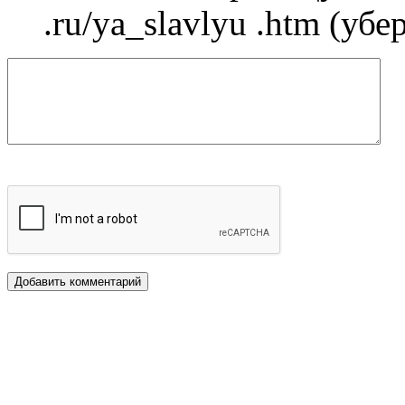
.ru/ya_slavlyu .htm (уб