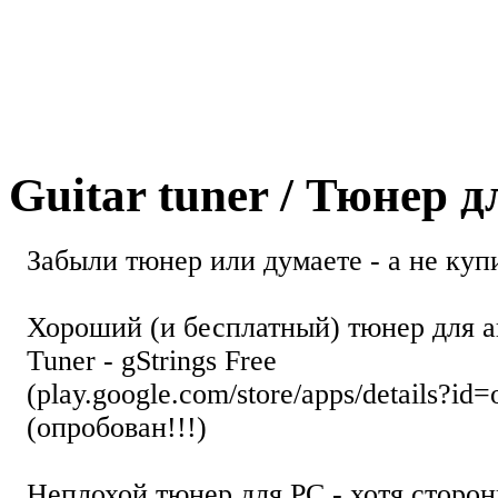
Guitar tuner / Тюнер 
Забыли тюнер или думаете - а не купи
Хороший (и бесплатный) тюнер для а
Tuner - gStrings Free
(play.google.com/store/apps/details?id=
(опробован!!!)
Неплохой тюнер для РС - хотя стор