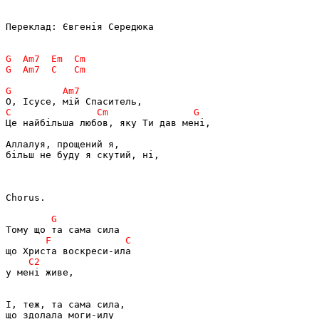
Переклад: Євгенія Середюка

Це найбільша любов, яку Ти дав мені,

Аллалуя, прощений я,

більш не буду я скутий, ні,

Chorus.

у мені живе,

І, теж, та сама сила,

що здолала моги-илу
