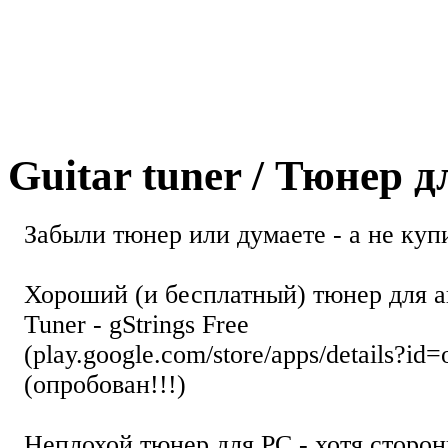
Guitar tuner / Тюнер 
Забыли тюнер или думаете - а не купи
Хороший (и бесплатный) тюнер для а
Tuner - gStrings Free
(play.google.com/store/apps/details?id=
(опробован!!!)
Неплохой тюнер для РС - хотя стор