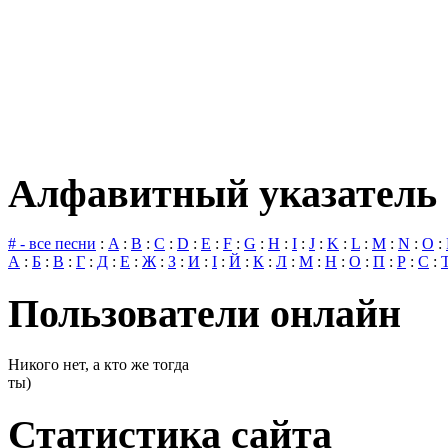
Алфавитный указатель 
# - все песни
:
A
:
B
:
C
:
D
:
E
:
F
:
G
:
H
:
I
:
J
:
K
:
L
:
M
:
N
:
O
:
А
:
Б
:
В
:
Г
:
Д
:
Е
:
Ж
:
З
:
И
:
І
:
Й
:
К
:
Л
:
М
:
Н
:
О
:
П
:
Р
:
С
:
Пользователи онлайн
Никого нет, а кто же тогда
ты)
Статистика сайта