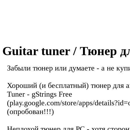
Guitar tuner / Тюнер 
Забыли тюнер или думаете - а не купи
Хороший (и бесплатный) тюнер для а
Tuner - gStrings Free
(play.google.com/store/apps/details?id=
(опробован!!!)
Неплохой тюнер для РС - хотя стор