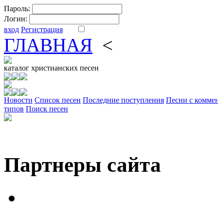
Пароль:
Логин:
вход
Регистрация
ГЛАВНАЯ
<
ФОРУМ
DV
каталог
христианских песен
Новости
Cписок песен
Последние поступления
Песни с комме
типов
Поиск песен
Партнеры сайта