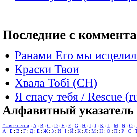
Последние с коммент
Ранами Его мы исцелил
Краски Твои
Хвала Тобі (СН)
Я спасу тебя / Rescue (r
Алфавитный указатель 
# - все песни
:
A
:
B
:
C
:
D
:
E
:
F
:
G
:
H
:
I
:
J
:
K
:
L
:
M
:
N
:
O
:
А
:
Б
:
В
:
Г
:
Д
:
Е
:
Ж
:
З
:
И
:
І
:
Й
:
К
:
Л
:
М
:
Н
:
О
:
П
:
Р
:
С
: