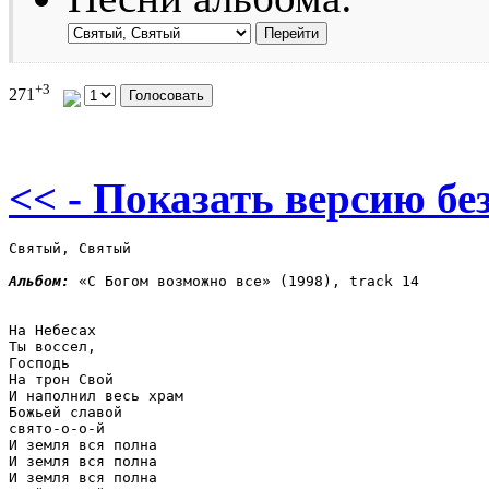
+3
271
<< - Показать версию без
Святый, Святый

Альбом: 
«С Богом возможно все» (1998), track 14

На Небесах

Ты воссел, 

Господь

На трон Свой

И наполнил весь храм

Божьей славой 

свято-о-о-й

И земля вся полна

И земля вся полна

И земля вся полна
