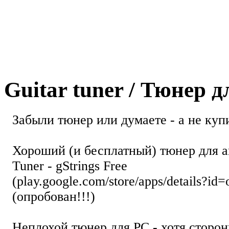
Guitar tuner / Тюнер 
Забыли тюнер или думаете - а не купи
Хороший (и бесплатный) тюнер для а
Tuner - gStrings Free
(play.google.com/store/apps/details?id=
(опробован!!!)
Неплохой тюнер для РС - хотя стор