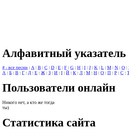
Алфавитный указатель 
# - все песни
:
A
:
B
:
C
:
D
:
E
:
F
:
G
:
H
:
I
:
J
:
K
:
L
:
M
:
N
:
O
:
А
:
Б
:
В
:
Г
:
Д
:
Е
:
Ж
:
З
:
И
:
І
:
Й
:
К
:
Л
:
М
:
Н
:
О
:
П
:
Р
:
С
:
Пользователи онлайн
Никого нет, а кто же тогда
ты)
Статистика сайта