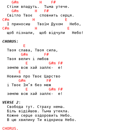
  щоб пізнали,  щоб відчули   Небо!

CHORUS:
  землю всю хай заллє-  e!

VERSE 2
:

  Свобода тут. Страху нема.

  Біль відійшов. Тьма утекла.

  Кожне серце оздоровить Небо.

  В цю хвилину Ти відкриєш Небо.
