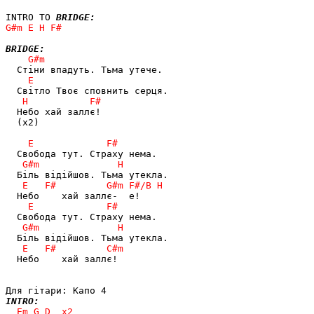
INTRO TO 
BRIDGE:
BRIDGE:
  Небо хай заллє!

  (x2)

  Небо    хай заллє!

INTRO: