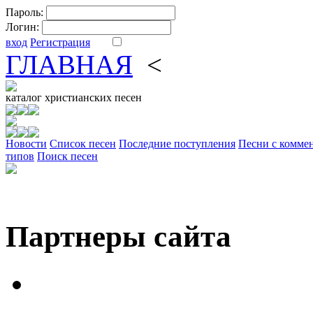
Пароль:
Логин:
вход
Регистрация
ГЛАВНАЯ
<
ФОРУМ
DV
каталог
христианских песен
Новости
Cписок песен
Последние поступления
Песни с комме
типов
Поиск песен
Партнеры сайта