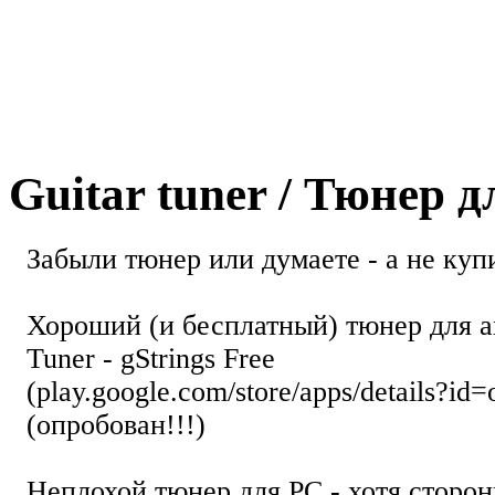
Guitar tuner / Тюнер 
Забыли тюнер или думаете - а не купи
Хороший (и бесплатный) тюнер для а
Tuner - gStrings Free
(play.google.com/store/apps/details?id=
(опробован!!!)
Неплохой тюнер для РС - хотя стор