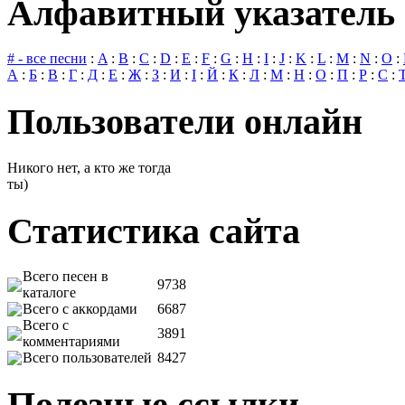
Алфавитный указатель 
# - все песни
:
A
:
B
:
C
:
D
:
E
:
F
:
G
:
H
:
I
:
J
:
K
:
L
:
M
:
N
:
O
:
А
:
Б
:
В
:
Г
:
Д
:
Е
:
Ж
:
З
:
И
:
І
:
Й
:
К
:
Л
:
М
:
Н
:
О
:
П
:
Р
:
С
:
Пользователи онлайн
Никого нет, а кто же тогда
ты)
Статистика сайта
Всего песен в
9738
каталоге
Всего с аккордами
6687
Всего с
3891
комментариями
Всего пользователей
8427
Полезные ссылки