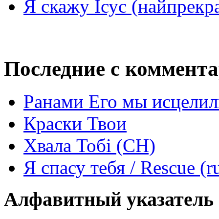
Я скажу Ісус (найпрекр
Последние с коммент
Ранами Его мы исцелил
Краски Твои
Хвала Тобі (СН)
Я спасу тебя / Rescue (r
Алфавитный указатель 