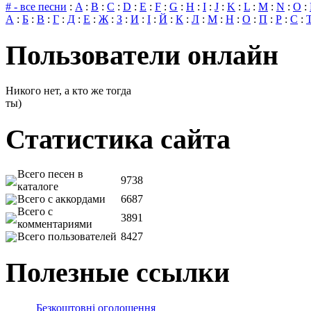
# - все песни
:
A
:
B
:
C
:
D
:
E
:
F
:
G
:
H
:
I
:
J
:
K
:
L
:
M
:
N
:
O
:
А
:
Б
:
В
:
Г
:
Д
:
Е
:
Ж
:
З
:
И
:
І
:
Й
:
К
:
Л
:
М
:
Н
:
О
:
П
:
Р
:
С
:
Пользователи онлайн
Никого нет, а кто же тогда
ты)
Статистика сайта
Всего песен в
9738
каталоге
Всего с аккордами
6687
Всего с
3891
комментариями
Всего пользователей
8427
Полезные ссылки
Безкоштовні оголошення