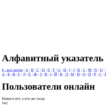
Алфавитный указатель 
# - все песни
:
A
:
B
:
C
:
D
:
E
:
F
:
G
:
H
:
I
:
J
:
K
:
L
:
M
:
N
:
O
:
А
:
Б
:
В
:
Г
:
Д
:
Е
:
Ж
:
З
:
И
:
І
:
Й
:
К
:
Л
:
М
:
Н
:
О
:
П
:
Р
:
С
:
Пользователи онлайн
Никого нет, а кто же тогда
ты)