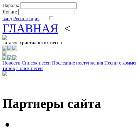
Пароль:
Логин:
вход
Регистрация
ГЛАВНАЯ
<
ФОРУМ
DV
каталог
христианских песен
Новости
Cписок песен
Последние поступления
Песни с комме
типов
Поиск песен
Партнеры сайта