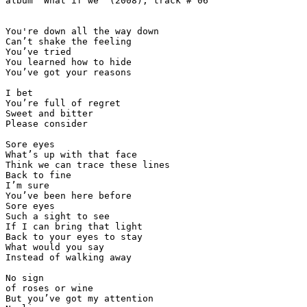
album "What if we" (2008), track # 06

You're down all the way down

Can’t shake the feeling

You’ve tried

You learned how to hide

You’ve got your reasons

I bet

You’re full of regret

Sweet and bitter

Please consider

Sore eyes

What’s up with that face

Think we can trace these lines

Back to fine

I’m sure

You’ve been here before

Sore eyes

Such a sight to see

If I can bring that light

Back to your eyes to stay

What would you say

Instead of walking away

No sign

of roses or wine

But you’ve got my attention
