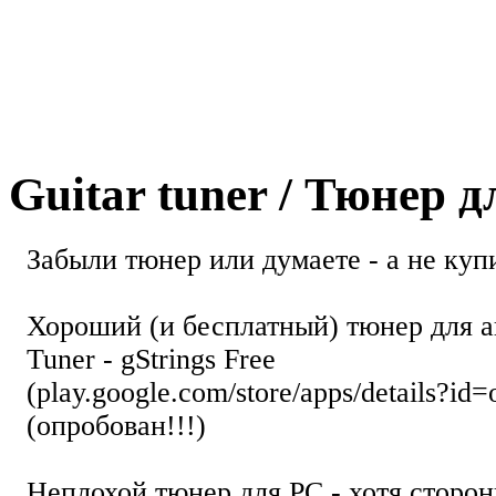
Guitar tuner / Тюнер 
Забыли тюнер или думаете - а не купи
Хороший (и бесплатный) тюнер для а
Tuner - gStrings Free
(play.google.com/store/apps/details?id=
(опробован!!!)
Неплохой тюнер для РС - хотя стор