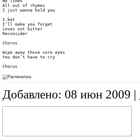
No lines

All out of rhymes

I just wanna hold you

I bet

I’ll make you forget

Loves not bitter

Reconsider

Chorus

Wipe away those sore eyes

You don’t have to cry

Chorus
Добавлено: 08 июн 2009 |